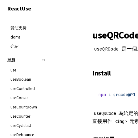
React
Use
贊助支持
useQRCod
doms
介紹
是一個
useQRCode
狀態
24
use
Install
useBoolean
useControlled
npm
 i
 qrcode@^1
useCookie
useCountDown
為給定的文
useQRCode
useCounter
直接用作
元
<img>
useCycleList
useDebounce