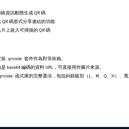
聯絡資訊動態生成 QR 碼
 QR 碼形式分享連結的功能
片上嵌入可掃描的 QR 碼
安裝
套件作為對等依賴。
qrcode
是 base64 編碼的資料 URL，可直接用作圖片來源。
函式庫的完整選項，包括糾錯級別（L、M、Q、H）、
qrcode