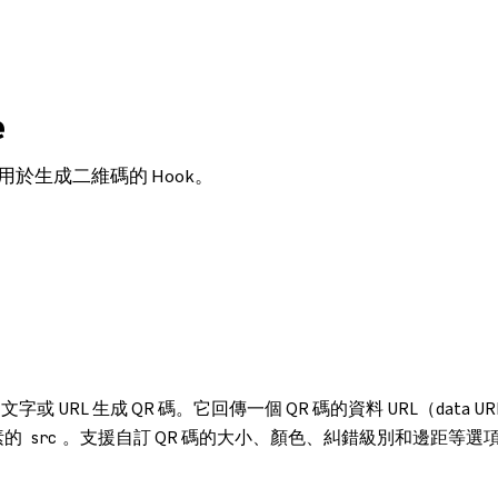
e
用於生成二維碼的 Hook。
字或 URL 生成 QR 碼。它回傳一個 QR 碼的資料 URL（data 
素的
。支援自訂 QR 碼的大小、顏色、糾錯級別和邊距等選
src