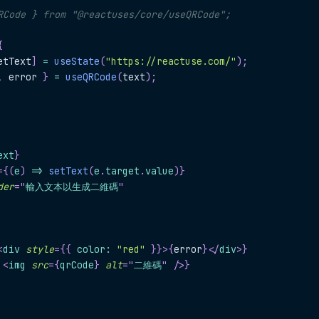
RCode } from "@reactuses/core/useQRCode";
{
etText
]
=
useState
(
"https://reactuse.com/"
)
;
,
 error 
}
=
useQRCode
(
text
)
;
ext
}
=
{
(
e
)
=>
setText
(
e
.
target
.
value
)
}
der
=
"
輸入文本以生成二維碼
"
<
div
style
=
{
{
 color
:
"red"
}
}
>
{
error
}
</
div
>
}
<
img
src
=
{
qrCode
}
alt
=
"
二維碼
"
/>
}