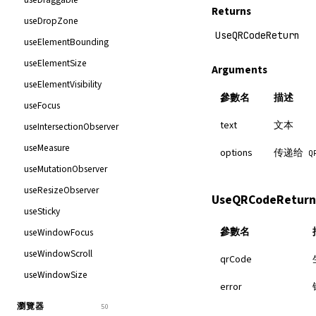
Returns
useDropZone
UseQRCodeReturn
useElementBounding
useElementSize
Arguments
useElementVisibility
參數名
描述
useFocus
text
文本
useIntersectionObserver
useMeasure
options
传递给
Q
useMutationObserver
useResizeObserver
UseQRCodeReturn
useSticky
參數名
useWindowFocus
useWindowScroll
qrCode
useWindowSize
error
瀏覽器
50