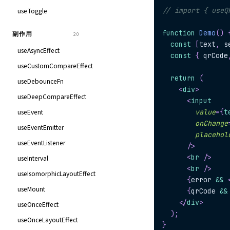
// import { useQ
useToggle
function
Demo
(
)
副作用
20
const
[
text
,
 s
useAsyncEffect
const
{
 qrCode
useCustomCompareEffect
return
(
useDebounceFn
<
div
>
useDeepCompareEffect
<
input
useEvent
value
=
{
t
onChange
useEventEmitter
placehol
useEventListener
/>
<
br
/>
useInterval
<
br
/>
useIsomorphicLayoutEffect
{
error 
&&
useMount
{
qrCode 
&&
</
div
>
useOnceEffect
)
;
useOnceLayoutEffect
}