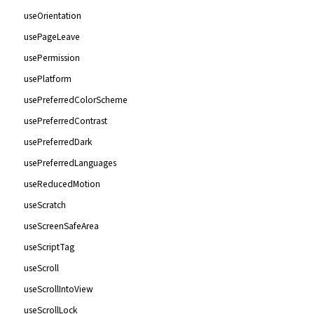
useOrientation
usePageLeave
usePermission
usePlatform
usePreferredColorScheme
usePreferredContrast
usePreferredDark
usePreferredLanguages
useReducedMotion
useScratch
useScreenSafeArea
useScriptTag
useScroll
useScrollIntoView
useScrollLock