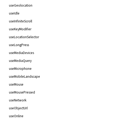
useGeolocation
useIdle
useInfiniteScroll
useKeyModifier
useLocationSelector
useLongPress
useMediaDevices
useMediaQuery
useMicrophone
useMobileLandscape
useMouse
useMousePressed
useNetwork
useObjectUrl
useOnline