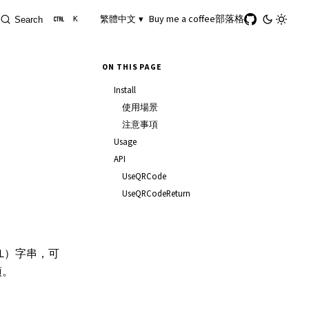
Buy me a coffee
部落格
繁體中文 ▾
Search
K
ON THIS PAGE
Install
使用場景
注意事項
Usage
API
UseQRCode
UseQRCodeReturn
URL）字串，可
項。