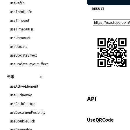
useRafFn
RESULT
useThrottleFn
useTimeout
useTimeoutFn
useUnmount
useUpdate
useUpdateEffect
useUpdateLayoutEffect
元素
19
useActiveElement
useClickAway
API
useClickOutside
useDocumentVisibility
UseQRCode
useDoubleClick
useDraggable