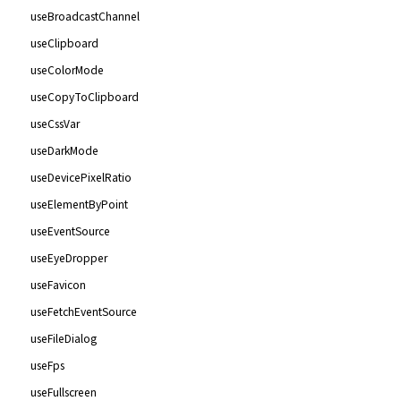
useBroadcastChannel
useClipboard
useColorMode
useCopyToClipboard
useCssVar
useDarkMode
useDevicePixelRatio
useElementByPoint
useEventSource
useEyeDropper
useFavicon
useFetchEventSource
useFileDialog
useFps
useFullscreen