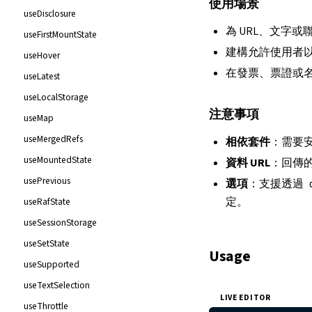
使用場景
useDisclosure
為 URL、文字或
useFirstMountState
建構允許使用者以
useHover
在發票、票證或名
useLatest
useLocalStorage
注意事項
useMap
useMergedRefs
相依套件
：需要
useMountedState
資料 URL
：回傳的
usePrevious
選項
：支援透過
定。
useRafState
useSessionStorage
useSetState
Usage
useSupported
useTextSelection
LIVE EDITOR
useThrottle