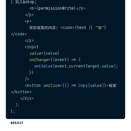
| 寫入&nbsp;
<
b
>
{
permissionWrite
}
</
b
>
</
p
>
<
p
>
        當前複製的內容: 
<
code
>
{
text 
||
"無"
}
</
code
>
</
p
>
<
input
value
=
{
value
}
onChange
=
{
(
event
)
=>
{
setValue
(
event
.
currentTarget
.
value
)
;
}
}
/>
<
button
onClick
=
{
(
)
=>
copy
(
value
)
}
>
複製
</
button
>
</
div
>
)
;
}
;
RESULT