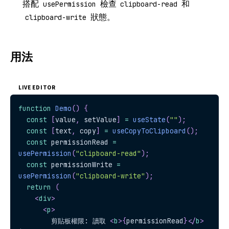
搭配
檢查
和
usePermission
clipboard-read
狀態。
clipboard-write
用法
LIVE EDITOR
function
Demo
(
)
{
const
[
value
,
 setValue
]
=
useState
(
""
)
;
const
[
text
,
 copy
]
=
useCopyToClipboard
(
)
;
const
 permissionRead 
=
usePermission
(
"clipboard-read"
)
;
const
 permissionWrite 
=
usePermission
(
"clipboard-write"
)
;
return
(
<
div
>
<
p
>
        剪貼板權限: 讀取 
<
b
>
{
permissionRead
}
</
b
>