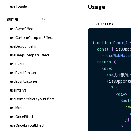
Usage
useToggle
副作用
20
LIVE EDITOR
useAsyncEffect
useCustomCompareEffect
function
Demo
(
)
useDebounceFn
const
{
 isSupp
useDeepCompareEffect
=
useWebNoti
return
(
useEvent
<
div
>
useEventEmitter
<
p
>
支持狀態
useEventListener
{
isSupport
?
(
useInterval
<
div
>
useIsomorphicLayoutEffect
<
but
on
useMount
useOnceEffect
}
}
useOnceLayoutEffect
>