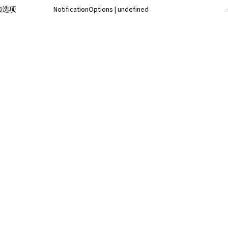
知选项
NotificationOptions | undefined