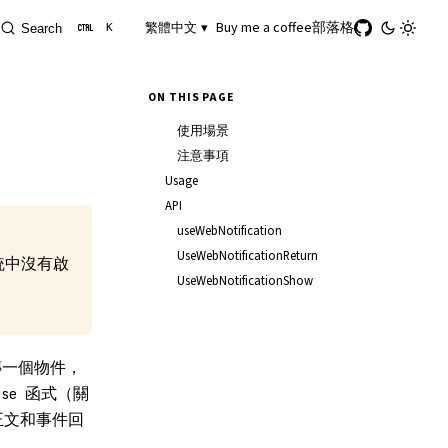
Buy me a coffee
部落格
繁體中文 ▾
Search
K
ON THIS PAGE
使用場景
注意事項
Usage
API
useWebNotification
UseWebNotificationReturn
統中沒有啟
UseWebNotificationShow
傳一個物件，
函式（關
ose
正文和事件回