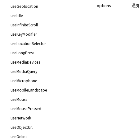
options
通
useGeolocation
useIdle
useInfiniteScroll
useKeyModifier
useLocationSelector
useLongPress
useMediaDevices
useMediaQuery
useMicrophone
useMobileLandscape
useMouse
useMousePressed
useNetwork
useObjectUrl
useOnline