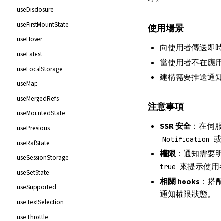
useDisclosure
useFirstMountState
使用場景
useHover
向使用者傳送即
useLatest
當使用者不在應
useLocalStorage
建構需要推送通知
useMap
useMergedRefs
注意事項
useMountedState
SSR 安全
：在伺
usePrevious
或
Notification
useRafState
權限
：通知需要
useSessionStorage
來提示使用
true
useSetState
相關 hooks
：搭
useSupported
通知權限狀態。
useTextSelection
useThrottle