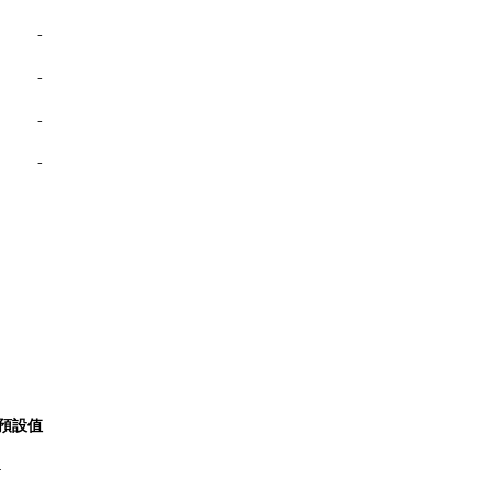
-
-
-
-
預設值
-