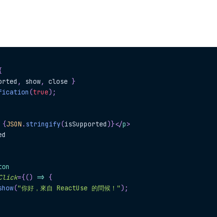
{
orted
,
 show
,
 close 
}
fication
(
true
)
;
：
{
JSON
.
stringify
(
isSupported
)
}
</
p
>
ed
ton
Click
=
{
(
)
=>
{
show
(
"你好，來自 ReactUse 的問候！"
)
;