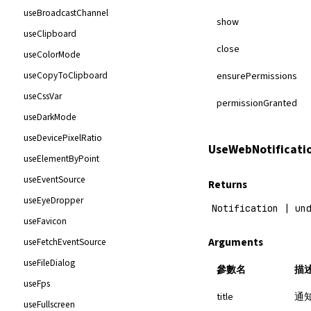
useBroadcastChannel
show
useClipboard
close
useColorMode
useCopyToClipboard
ensurePermissions
useCssVar
permissionGranted
useDarkMode
useDevicePixelRatio
UseWebNotificat
useElementByPoint
useEventSource
Returns
useEyeDropper
Notification | un
useFavicon
Arguments
useFetchEventSource
useFileDialog
參數名
描
useFps
title
通
useFullscreen