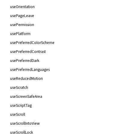
useOrientation
usePageLeave
usePermission
usePlatform
usePreferredColorScheme
usePreferredContrast
usePreferredDark
usePreferredLanguages
useReducedMotion
useScratch
useScreenSafeArea
useScriptTag
useScroll
useScrollIntoView
useScrollLock