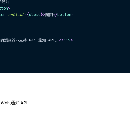
顯示通知
tton
>
ton
onClick
=
{
close
}
>
關閉
</
button
>
的瀏覽器不支持 Web 通知 API。
</
div
>
eb 通知 API。