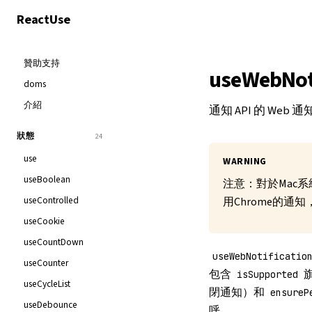
React
Use
贊助支持
useWebNoti
doms
介紹
通知 API 的 W
狀態
24
use
WARNING
useBoolean
注意：對於Mac
useControlled
用Chrome的
useCookie
useCountDown
useWebNotificatio
useCounter
包含
isSupported
useCycleList
閉通知）和
ensureP
useDebounce
呼。