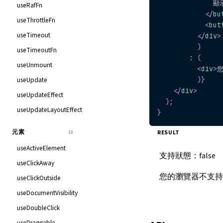
              
useRafFn
</
bu
useThrottleFn
<
but
useTimeout
</
div
>
)
useTimeoutFn
:
(
useUnmount
<
div
>
您
useUpdate
)
}
</
div
>
useUpdateEffect
)
;
useUpdateLayoutEffect
}
元素
19
RESULT
useActiveElement
支持狀態：
false
useClickAway
您的瀏覽器不支持 W
useClickOutside
useDocumentVisibility
useDoubleClick
useDraggable