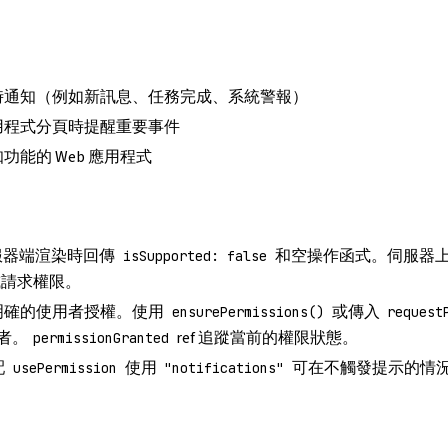
時通知（例如新訊息、任務完成、系統警報）
用程式分頁時提醒重要事件
功能的 Web 應用程式
服器端渲染時回傳
和空操作函式。伺服器
isSupported: false
請求權限。
明確的使用者授權。使用
或傳入
ensurePermissions()
request
者。
ref 追蹤當前的權限狀態。
permissionGranted
配
使用
可在不觸發提示的情
usePermission
"notifications"