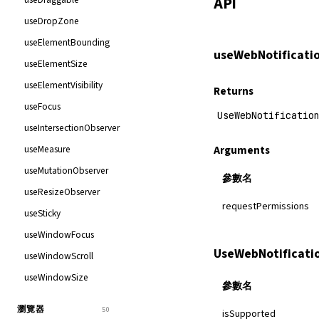
API
useDropZone
useElementBounding
useWebNotificati
useElementSize
useElementVisibility
Returns
useFocus
UseWebNotificatio
useIntersectionObserver
useMeasure
Arguments
useMutationObserver
參數名
useResizeObserver
requestPermissions
useSticky
useWindowFocus
UseWebNotificati
useWindowScroll
useWindowSize
參數名
瀏覽器
50
isSupported