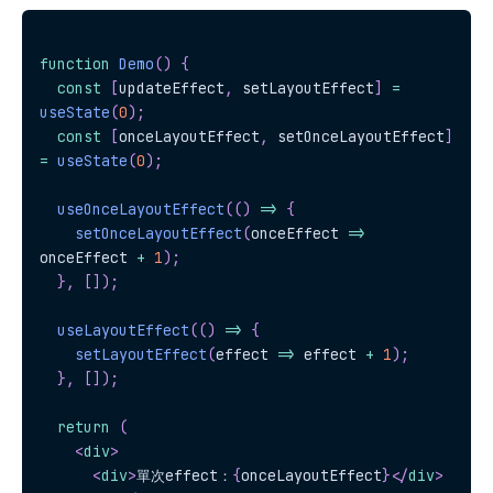
function
Demo
(
)
{
const
[
updateEffect
,
 setLayoutEffect
]
=
useState
(
0
)
;
const
[
onceLayoutEffect
,
 setOnceLayoutEffect
]
=
useState
(
0
)
;
useOnceLayoutEffect
(
(
)
=>
{
setOnceLayoutEffect
(
onceEffect 
=>
onceEffect 
+
1
)
;
}
,
[
]
)
;
useLayoutEffect
(
(
)
=>
{
setLayoutEffect
(
effect 
=>
 effect 
+
1
)
;
}
,
[
]
)
;
return
(
<
div
>
<
div
>
單次effect：
{
onceLayoutEffect
}
</
div
>