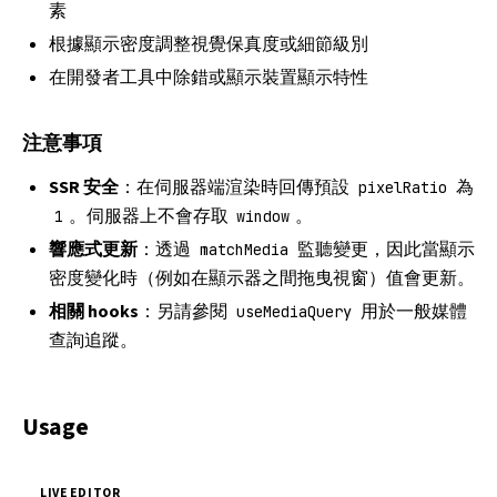
素
根據顯示密度調整視覺保真度或細節級別
在開發者工具中除錯或顯示裝置顯示特性
注意事項
SSR 安全
：在伺服器端渲染時回傳預設
為
pixelRatio
。伺服器上不會存取
。
1
window
響應式更新
：透過
監聽變更，因此當顯示
matchMedia
密度變化時（例如在顯示器之間拖曳視窗）值會更新。
相關 hooks
：另請參閱
用於一般媒體
useMediaQuery
查詢追蹤。
Usage
LIVE EDITOR