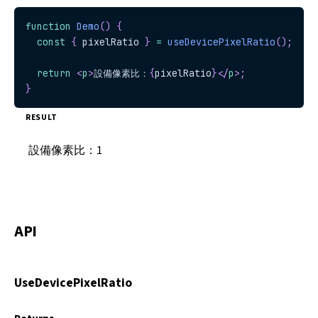
function
Demo
(
)
{
const
{
 pixelRatio 
}
=
useDevicePixelRatio
(
)
;
return
<
p
>
設備像素比：
{
pixelRatio
}
</
p
>
;
}
RESULT
設備像素比：
1
API
UseDevicePixelRatio