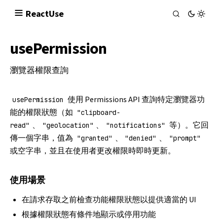
React
Use
usePermission
瀏覽器權限查詢
使用
Permissions API
查詢特定瀏覽器功
usePermission
能的權限狀態（如
"clipboard-
、
、
等）。它回
read"
"geolocation"
"notifications"
傳一個字串，值為
、
、
"granted"
"denied"
"prompt"
或空字串，並且在使用者更改權限時即時更新。
使用場景
在請求存取之前檢查功能權限狀態以提供適當的 UI
根據權限狀態有條件地顯示或停用功能