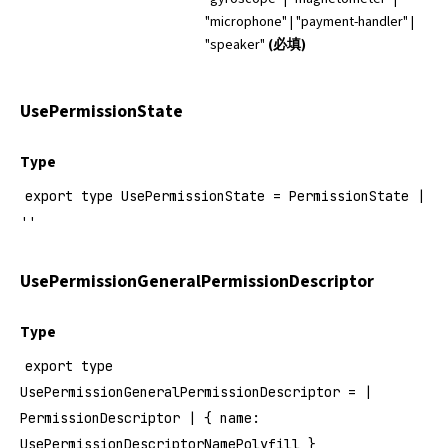
"microphone" | "payment-handler" |
"speaker"
(必填)
UsePermissionState
Type
export type UsePermissionState = PermissionState |
''
UsePermissionGeneralPermissionDescriptor
Type
export type
UsePermissionGeneralPermissionDescriptor = |
PermissionDescriptor | { name:
UsePermissionDescriptorNamePolyfill }