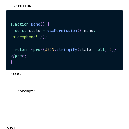
LIVE EDITOR
function
Demo
(
)
{
const
 state 
=
usePermission
(
{
 name
:
"microphone"
}
)
;
return
<
pre
>
{
JSON
.
stringify
(
state
,
null
,
2
)
}
</
pre
>
;
}
;
RESULT
"prompt"