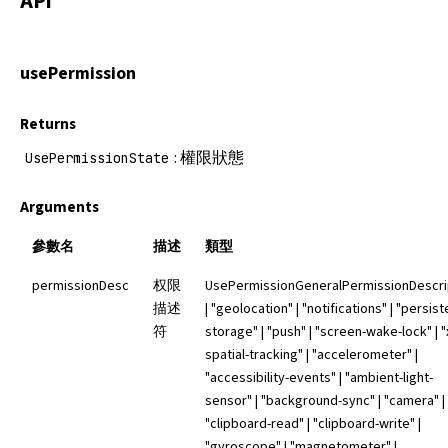
API
usePermission
Returns
: 權限狀態
UsePermissionState
Arguments
參數名
描述
類型
permissionDesc
权限
UsePermissionGeneralPermissionDescri
描述
| "geolocation" | "notifications" | "persist
符
storage" | "push" | "screen-wake-lock" | "
spatial-tracking" | "accelerometer" |
"accessibility-events" | "ambient-light-
sensor" | "background-sync" | "camera" |
"clipboard-read" | "clipboard-write" |
"gyroscope" | "magnetometer" |