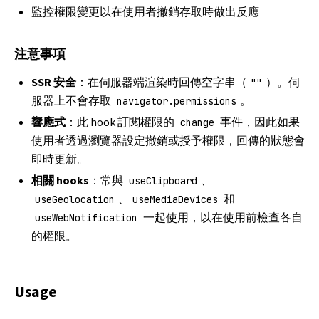
監控權限變更以在使用者撤銷存取時做出反應
注意事項
SSR 安全
：在伺服器端渲染時回傳空字串（
）。伺
""
服器上不會存取
。
navigator.permissions
響應式
：此 hook 訂閱權限的
事件，因此如果
change
使用者透過瀏覽器設定撤銷或授予權限，回傳的狀態會
即時更新。
相關 hooks
：常與
、
useClipboard
、
和
useGeolocation
useMediaDevices
一起使用，以在使用前檢查各自
useWebNotification
的權限。
Usage