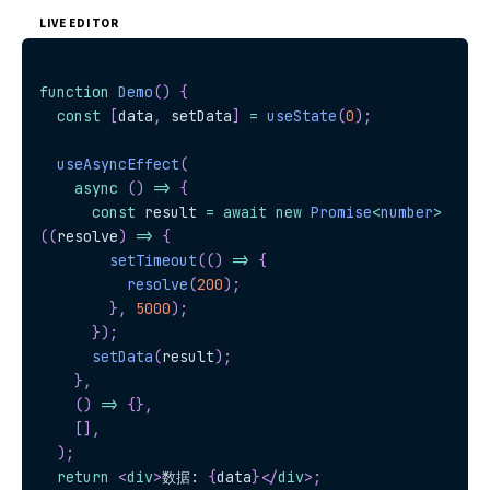
LIVE EDITOR
function
Demo
(
)
{
const
[
data
,
 setData
]
=
useState
(
0
)
;
useAsyncEffect
(
async
(
)
=>
{
const
 result 
=
await
new
Promise
<
number
>
(
(
resolve
)
=>
{
setTimeout
(
(
)
=>
{
resolve
(
200
)
;
}
,
5000
)
;
}
)
;
setData
(
result
)
;
}
,
(
)
=>
{
}
,
[
]
,
)
;
return
<
div
>
数据: 
{
data
}
</
div
>
;