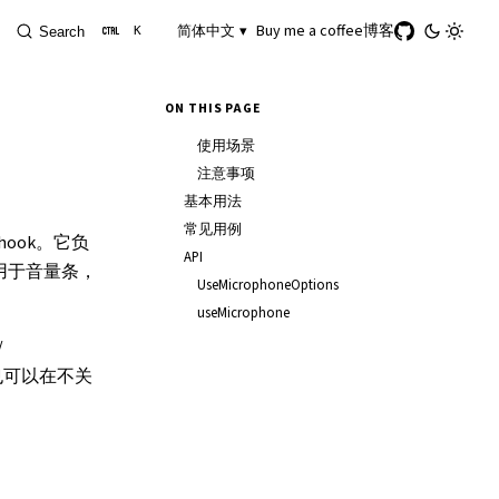
Buy me a coffee
博客
简体中文 ▾
Search
K
ON THIS PAGE
使用场景
注意事项
基本用法
常见用例
hook。它负
API
合用于音量条，
UseMicrophoneOptions
useMicrophone
/
也可以在不关