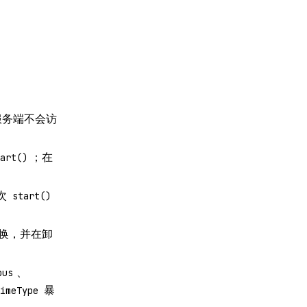
服务端不会访
；在
art()
次
start()
替换，并在卸
、
pus
暴
mimeType