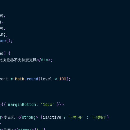
ng
,
g
,
ng
,
ing
,
one
(
)
;
ed
)
{
此浏览器不支持麦克风
</
div
>
;
cent 
=
Math
.
round
(
level 
*
100
)
;
=
{
{
 marginBottom
:
'16px'
}
}
>
g
>
麦克风:
</
strong
>
{
isActive 
?
'已打开'
:
'已关闭'
}
}