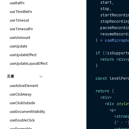
    start
,
useRafFn
    stop
,
useThrottleFn
    startRecordi
useTimeout
    stopRecordin
    pauseRecordi
useTimeoutFn
    resumeRecord
useUnmount
}
=
useMicroph
useUpdate
if
(
!
isSupport
useUpdateEffect
return
<
div
>
useUpdateLayoutEffect
}
元素
19
const
 levelPer
useActiveElement
return
(
useClickAway
<
div
>
useClickOutside
<
div
style
<
p
>
useDocumentVisibility
<
stron
useDoubleClick
{
' · '
useDraggable