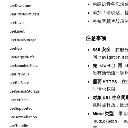
构建语音备忘录
useDisclosure
添加「请说话」提
useFirstMountState
将短音频片段录
useHover
useLatest
注意事项
useLocalStorage
useMap
SSR 安全
：在服
问
useMergedRefs
navigator.me
先
再
useMountedState
start()
s
没有活动流时调
usePrevious
需要 HTTPS
：在
useRafState
时请求权限。
useSessionStorage
对象 URL 生命周
useSetState
载时被释放，因
useSupported
Mime 类型
：录音
useTextSelection
、
audio/webm
a
useThrottle