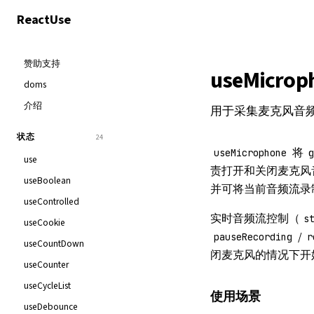
React
Use
赞助支持
useMicrop
doms
介绍
用于采集麦克风音频的 R
状态
24
将
useMicrophone
use
责打开和关闭麦克风
useBoolean
并可将当前音频流录
useControlled
实时音频流控制（
s
useCookie
/
pauseRecording
r
useCountDown
闭麦克风的情况下开
useCounter
useCycleList
使用场景
useDebounce