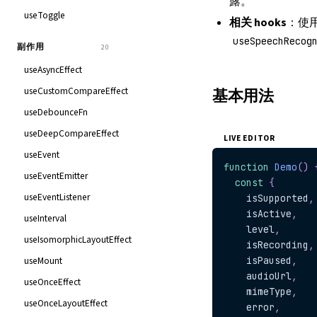
露。
useToggle
相关 hooks
：使
useSpeechRecog
副作用
20
useAsyncEffect
useCustomCompareEffect
基本用法
useDebounceFn
useDeepCompareEffect
LIVE EDITOR
useEvent
function
Demo
(
)
useEventEmitter
const
{
useEventListener
    isSupported
,
    isActive
,
useInterval
    level
,
useIsomorphicLayoutEffect
    isRecording
,
useMount
    isPaused
,
    audioUrl
,
useOnceEffect
    mimeType
,
useOnceLayoutEffect
    error
,