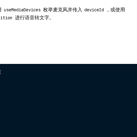
用
枚举麦克风并传入
，或使用
useMediaDevices
deviceId
进行语音转文字。
nition
{