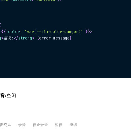
(
=
{
{
 color
:
'var(--ifm-color-danger)'
}
}
>
g
>
错误:
</
strong
>
{
error
.
message
}
音:
空闲
麦克风
录音
停止录音
暂停
继续