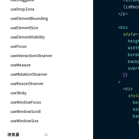
<
stron
{
isRec
useDropZone
</
p
>
useElementBounding
<
div
useElementSize
style
=
useElementVisibility
            heig
useFocus
            widt
            bord
useIntersectionObserver
            back
useMeasure
            over
useMutationObserver
}
}
>
useResizeObserver
<
div
useSticky
styl
useWindowFocus
              he
              wi
useWindowScroll
              ba
useWindowSize
                
浏览器
50