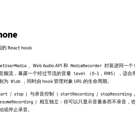
hone
eact hook
、
Web Audio API
和
封装进同一个 
getUserMedia
MediaRecorder
音频流，暴露一个经过节流的音量
（0–1，RMS），适
level
制为
，同时由 hook 管理对象 URL 的生命周期。
Blob
/
）与录音控制（
/
tart
stop
startRecording
stopRecording
）相互独立：你可以只显示音量条而不录音，
esumeRecording
始或停止录音。