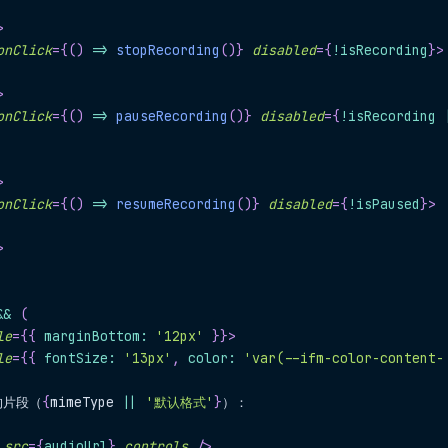
>
onClick
=
{
(
)
=>
stopRecording
(
)
}
disabled
=
{
!
isRecording
}
>
>
onClick
=
{
(
)
=>
pauseRecording
(
)
}
disabled
=
{
!
isRecording 
>
onClick
=
{
(
)
=>
resumeRecording
(
)
}
disabled
=
{
!
isPaused
}
>
>
&&
(
le
=
{
{
 marginBottom
:
'12px'
}
}
>
le
=
{
{
 fontSize
:
'13px'
,
 color
:
'var(--ifm-color-content-
制的片段（
{
mimeType 
||
'默认格式'
}
）：
src
=
{
audioUrl
}
controls
/>