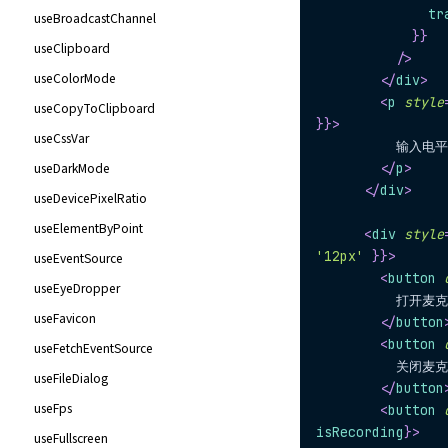
              tr
useBroadcastChannel
}
}
useClipboard
/>
useColorMode
</
div
>
<
p
style
useCopyToClipboard
}
}
>
useCssVar
          输入电平
useDarkMode
</
p
>
</
div
>
useDevicePixelRatio
useElementByPoint
<
div
style
'12px'
}
}
>
useEventSource
<
button
useEyeDropper
          打开麦
useFavicon
</
button
<
button
useFetchEventSource
          关闭麦
useFileDialog
</
button
useFps
<
button
isRecording
}
>
useFullscreen