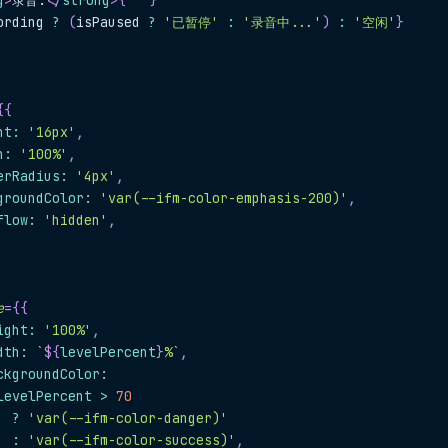
g
>
录音:
</
strong
>
{
' '
}
ording 
?
(
isPaused 
?
'已暂停'
:
'录音中...'
)
:
'空闲'
}
{
{
ht
:
'16px'
,
h
:
'100%'
,
erRadius
:
'4px'
,
groundColor
:
'var(--ifm-color-emphasis-200)'
,
flow
:
'hidden'
,
e
=
{
{
ight
:
'100%'
,
dth
:
`
${
levelPercent
}
%
`
,
ckgroundColor
:
levelPercent 
>
70
?
'var(--ifm-color-danger)'
:
'var(--ifm-color-success)'
,