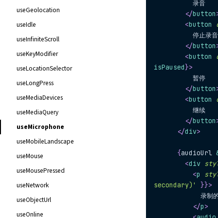
          录音
useGeolocation
</
button
useIdle
<
button
          停止录音
useInfiniteScroll
</
button
useKeyModifier
<
button
isPaused
}
>
useLocationSelector
          暂停
useLongPress
</
button
useMediaDevices
<
button
          继续
useMediaQuery
</
button
useMicrophone
</
div
>
useMobileLandscape
{
audioUrl 
useMouse
<
div
sty
useMousePressed
<
p
sty
useNetwork
secondary)'
}
}
>
            录
useObjectUrl
</
p
>
useOnline
<
audio