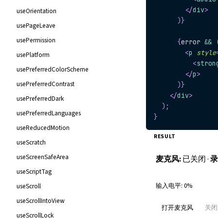
</
div
>
useOrientation
)
}
usePageLeave
usePermission
{
error 
&&
<
p
style
usePlatform
<
stron
usePreferredColorScheme
</
p
>
usePreferredContrast
)
}
</
div
>
usePreferredDark
)
;
usePreferredLanguages
}
useReducedMotion
RESULT
useScratch
useScreenSafeArea
麦克风:
已关闭
·
录
useScriptTag
useScroll
输入电平:
0
%
useScrollIntoView
打开麦克风
关闭
useScrollLock