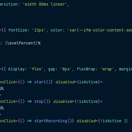
ansition
:
'width 80ms linear'
,
=
{
{
 fontSize
:
'13px'
,
 color
:
'var(--ifm-color-content-se
: 
{
levelPercent
}
%
=
{
{
 display
:
'flex'
,
 gap
:
'8px'
,
 flexWrap
:
'wrap'
,
 margi
onClick
=
{
(
)
=>
start
(
)
}
disabled
=
{
isActive
}
>
克风
>
onClick
=
{
(
)
=>
stop
(
)
}
disabled
=
{
!
isActive
}
>
克风
>
onClick
=
{
(
)
=>
startRecording
(
)
}
disabled
=
{
!
isActive 
||