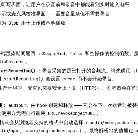
或听写界面，让用户在录音前和录音中都能看到实时输入电平
示或麦克风校准界面 —— 需要音量条但不需要录音
制为
用于上传或本地播放
Blob
务端渲染期间返回
和空操作的控制函数。
isSupported: false
。
diaDevices
：录音采集的是已打开的音频流。请先调用
tartRecording()
st
用
会设置
而不会开始录音。
startRecording()
error
生产环境中，麦克风需要安全上下文（HTTPS）。浏览器会在首
期
：
由 hook 创建和释放 —— 它会在下一次录音时被
audioUrl
此使用方无需自行调用
。
URL.revokeObjectURL
格式会从浏览器支持的格式中自动选择（
audio/webm;codecs=o
、
）。最终解析出的值通过
udio/mp4
audio/ogg;codecs=opus