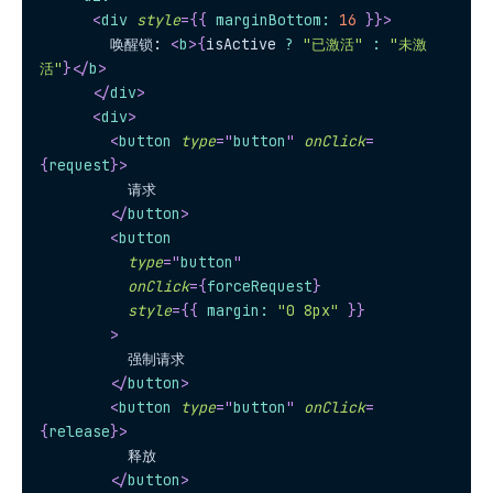
<
div
style
=
{
{
 marginBottom
:
16
}
}
>
        唤醒锁: 
<
b
>
{
isActive 
?
"已激活"
:
"未激
活"
}
</
b
>
</
div
>
<
div
>
<
button
type
=
"
button
"
onClick
=
{
request
}
>
          请求
</
button
>
<
button
type
=
"
button
"
onClick
=
{
forceRequest
}
style
=
{
{
 margin
:
"0 8px"
}
}
>
          强制请求
</
button
>
<
button
type
=
"
button
"
onClick
=
{
release
}
>
          释放
</
button
>