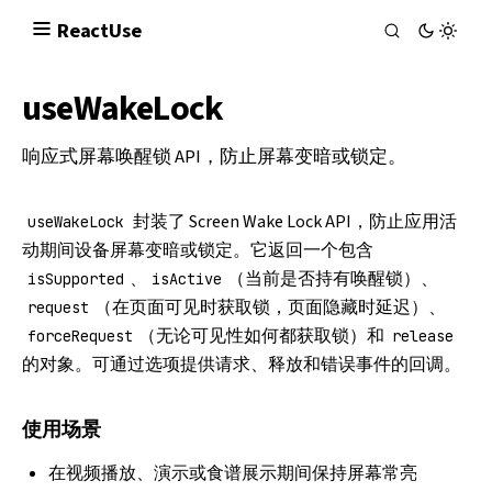
React
Use
useWakeLock
响应式屏幕唤醒锁 API，防止屏幕变暗或锁定。
封装了
Screen Wake Lock API
，防止应用活
useWakeLock
动期间设备屏幕变暗或锁定。它返回一个包含
、
（当前是否持有唤醒锁）、
isSupported
isActive
（在页面可见时获取锁，页面隐藏时延迟）、
request
（无论可见性如何都获取锁）和
forceRequest
release
的对象。可通过选项提供请求、释放和错误事件的回调。
使用场景
在视频播放、演示或食谱展示期间保持屏幕常亮