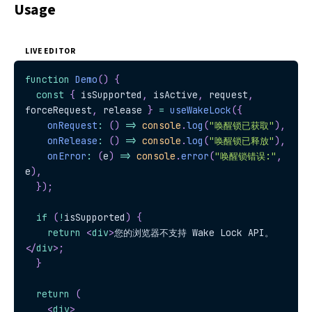
Usage
LIVE EDITOR
function
Demo
(
)
{
const
{
 isSupported
,
 isActive
,
 request
,
forceRequest
,
 release 
}
=
useWakeLock
(
{
onRequest
:
(
)
=>
console
.
log
(
"唤醒锁已获取"
)
,
onRelease
:
(
)
=>
console
.
log
(
"唤醒锁已释放"
)
,
onError
:
(
e
)
=>
console
.
error
(
"唤醒锁错误:"
,
e
)
,
}
)
;
if
(
!
isSupported
)
{
return
<
div
>
您的浏览器不支持 Wake Lock API。
</
div
>
;
}
return
(
<
div
>