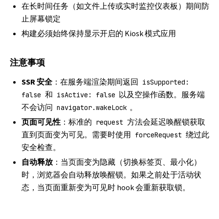
在长时间任务（如文件上传或实时监控仪表板）期间防
止屏幕锁定
构建必须始终保持显示开启的 Kiosk 模式应用
注意事项
SSR 安全
：在服务端渲染期间返回
isSupported:
和
以及空操作函数。服务端
false
isActive: false
不会访问
。
navigator.wakeLock
页面可见性
：标准的
方法会延迟唤醒锁获取
request
直到页面变为可见。需要时使用
绕过此
forceRequest
安全检查。
自动释放
：当页面变为隐藏（切换标签页、最小化）
时，浏览器会自动释放唤醒锁。如果之前处于活动状
态，当页面重新变为可见时 hook 会重新获取锁。