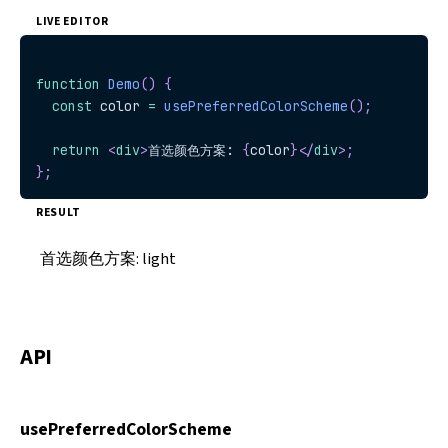
LIVE EDITOR
function
Demo
(
)
{
const
 color 
=
usePreferredColorScheme
(
)
;
return
<
div
>
首选颜色方案: 
{
color
}
</
div
>
;
}
;
RESULT
首选颜色方案:
light
API
usePreferredColorScheme