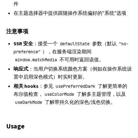
件
在主题选择器中提供跟随操作系统偏好的”系统”选项
注意事项
SSR 安全
：接受一个
参数（默认
defaultState
"no-
），在服务端渲染期间
preference"
不可用时返回该值。
window.matchMedia
响应式
：当用户切换系统颜色方案（例如在操作系统设
置中启用深色模式）时实时更新。
相关 hooks
：参见
了解更简单的
usePreferredDark
布尔值检查，
了解多主题管理，以及
useColorMode
了解带持久化的深色/浅色切换。
useDarkMode
Usage