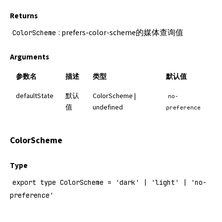
Returns
: prefers-color-scheme的媒体查询值
ColorScheme
Arguments
参数名
描述
类型
默认值
defaultState
默认
ColorScheme
|
no-
值
undefined
preference
ColorScheme
Type
export type ColorScheme = 'dark' | 'light' | 'no-
preference'