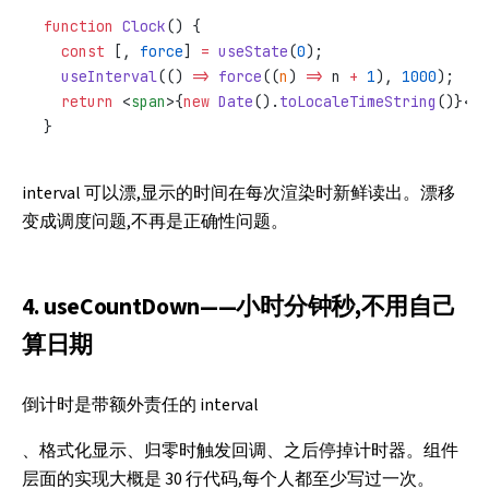
function
 Clock
() {
  const
 [, 
force
] 
=
 useState
(
0
);
  useInterval
(() 
=>
 force
((
n
) 
=>
 n 
+
 1
), 
1000
);
  return
 <
span
>{
new
 Date
().
toLocaleTimeString
()}</
s
}
interval 可以漂,显示的时间在每次渲染时新鲜读出。漂移
变成调度问题,不再是正确性问题。
4. useCountDown——小时分钟秒,不用自己
算日期
倒计时是带额外责任的 interval
、格式化显示、归零时触发回调、之后停掉计时器。组件
层面的实现大概是 30 行代码,每个人都至少写过一次。