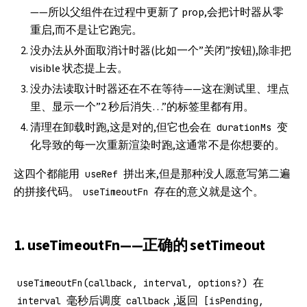
——所以父组件在过程中更新了 prop,会把计时器从零
重启,而不是让它跑完。
没办法从外面取消计时器(比如一个”关闭”按钮),除非把
visible 状态提上去。
没办法读取计时器还在不在等待——这在测试里、埋点
里、显示一个”2 秒后消失…”的标签里都有用。
清理在卸载时跑,这是对的,但它也会在
变
durationMs
化导致的每一次重新渲染时跑,这通常不是你想要的。
这四个都能用
拼出来,但是那种没人愿意写第二遍
useRef
的拼接代码。
存在的意义就是这个。
useTimeoutFn
1. useTimeoutFn——正确的 setTimeout
在
useTimeoutFn(callback, interval, options?)
毫秒后调度
,返回
interval
callback
[isPending,