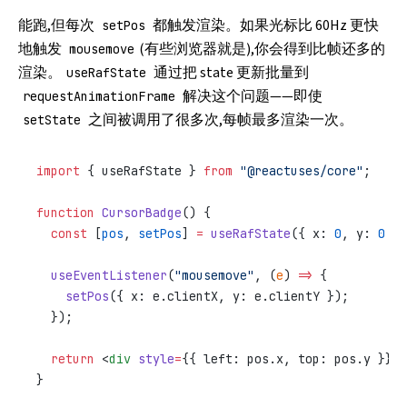
能跑,但每次
都触发渲染。如果光标比 60Hz 更快
setPos
地触发
(有些浏览器就是),你会得到比帧还多的
mousemove
渲染。
通过把 state 更新批量到
useRafState
解决这个问题——即使
requestAnimationFrame
之间被调用了很多次,每帧最多渲染一次。
setState
import
 { useRafState } 
from
 "@reactuses/core"
;
function
 CursorBadge
() {
  const
 [
pos
, 
setPos
] 
=
 useRafState
({ x: 
0
, y: 
0
 })
  useEventListener
(
"mousemove"
, (
e
) 
=>
 {
    setPos
({ x: e.clientX, y: e.clientY });
  });
  return
 <
div
 style
=
{{ left: pos.x, top: pos.y }} 
c
}