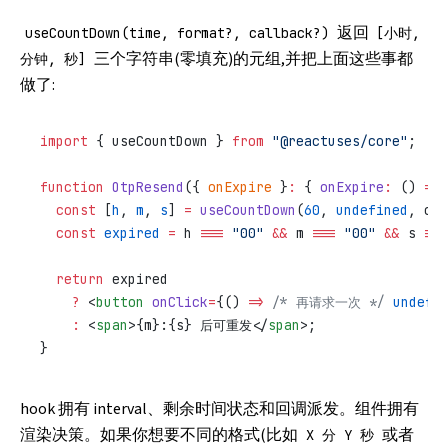
返回
useCountDown(time, format?, callback?)
[小时,
三个字符串(零填充)的元组,并把上面这些事都
分钟, 秒]
做了:
import
 { useCountDown } 
from
 "@reactuses/core"
;
function
 OtpResend
({ 
onExpire
 }
:
 { 
onExpire
:
 () 
=>
 
  const
 [
h
, 
m
, 
s
] 
=
 useCountDown
(
60
, 
undefined
, onE
  const
 expired
 =
 h 
===
 "00"
 &&
 m 
===
 "00"
 &&
 s 
===
  return
 expired
    ?
 <
button
 onClick
=
{() 
=>
 /* 再请求一次 */
 undefi
    :
 <
span
>{m}:{s} 后可重发</
span
>;
}
hook 拥有 interval、剩余时间状态和回调派发。组件拥有
渲染决策。如果你想要不同的格式(比如
或者
X 分 Y 秒