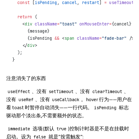
  const
 [
isPending
, 
cancel
, 
restart
] 
=
 useTimeoutFn
  return
 (
    <
div
 className
=
"toast"
 onMouseEnter
=
{cancel} 
on
      {message}
      {isPending 
&&
 <
span
 className
=
"fade-bar"
 />}
    </
div
>
  );
}
注意消失了的东西
、没有
、没有
、
useEffect
setTimeout
clearTimeout
没有
、没有
。hover 行为——用户在
useRef
useCallback
看 toast 时暂停自动消失——一行代码。
标志
isPending
驱动那个淡出条,不需要额外的状态。
选项(默认
)控制计时器是不是在挂载时
immediate
true
启动。设为
就是”按需触发”:
false