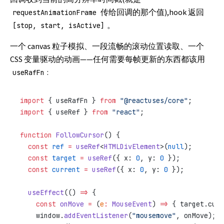
传给回调的那个值),hook 返回
requestAnimationFrame
。
[stop, start, isActive]
一个 canvas 粒子模拟、一段流畅的滚动位置读取、一个
CSS 变量驱动的动画——任何需要每帧更新的东西都该用
:
useRafFn
import
 { useRafFn } 
from
 "@reactuses/core"
;
import
 { useRef } 
from
 "react"
;
function
 FollowCursor
() {
  const
 ref
 =
 useRef
<
HTMLDivElement
>(
null
);
  const
 target
 =
 useRef
({ x: 
0
, y: 
0
 });
  const
 current
 =
 useRef
({ x: 
0
, y: 
0
 });
  useEffect
(() 
=>
 {
    const
 onMove
 =
 (
e
:
 MouseEvent
) 
=>
 { target.curr
    window.
addEventListener
(
"mousemove"
, onMove);