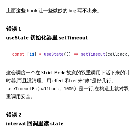
上面这些 hook 让一些微妙的 bug 写不出来。
错误 1
useState 初始化器里 setTimeout
const
 [
id
] 
=
 useState
(() 
=>
 setTimeout
(callback, 
10
这会调度一个在 Strict Mode 故意的双重调用下活下来的计
时器,而且没清理。用 effect 和 ref 来”修”是好几行。
是一行,在构造上就对双
useTimeoutFn(callback, 1000)
重调用安全。
错误 2
interval 回调里读 state