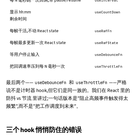
每 N 毫秒跑一次回调,带 pause/resume
useInterval
显示 hh:mm
useCountDown
剩余时间
每帧干活,不动 React state
useRafFn
每帧最多更新一次 React state
useRafState
等用户停止输入
useDebounceFn
把回调速率压到每 N 毫秒一次
useThrottleFn
最后两个——
和
——严格
useDebounceFn
useThrottleFn
说不是计时器 hook,但它们是同一族的。我们在
React 里的
防抖 vs 节流
里讲过;一句话版本是”阻止高频事件触发得太
频繁”,而不是”把工作调度到未来”。
三个 hook 悄悄防住的错误