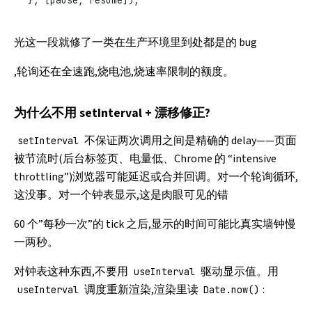
}, [pause, resume]);
光这一段就修了一类在生产环境里到处都是的 bug
,轮询还在全速跑,烧电池,烧速率限制的额度。
为什么不用 setInterval + 漂移修正?
不保证两次调用之间是精确的 delay——页面
setInterval
被节流时(后台标签页、电量低、Chrome 的 “intensive
throttling”)浏览器可能延迟或合并回调。对一个轮询循环,
这没事。对一个钟表显示,这是肉眼可见的错
60 个”每秒一次”的 tick 之后,显示的时间可能比真实墙钟慢
一两秒。
对钟表这种东西,不要用
驱动显示值。用
useInterval
调度重新渲染,渲染里读
:
useInterval
Date.now()