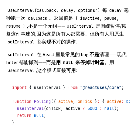
每
毫
useInterval(callback, delay, options?)
delay
秒跑一次
。返回值是
callback
{ isActive, pause,
,不是一个元组——
是围绕暂停/恢
resume }
useInterval
复这件事建的,因为这是所有人都需要、但所有人用原生
都实现不对的操作。
setInterval
在 React 里最常见的 bug
不是
清理——现代
setInterval
linter 都能抓到——而是
用
来停掉计时器
。用
null
,这个模式直接可用:
useInterval
import
 { useInterval } 
from
 "@reactuses/core"
;
function
 Polling
({ 
active
, 
onTick
 }
:
 { 
active
:
 bool
  useInterval
(onTick, active 
?
 5000
 :
 null
);
  return
 null
;
}