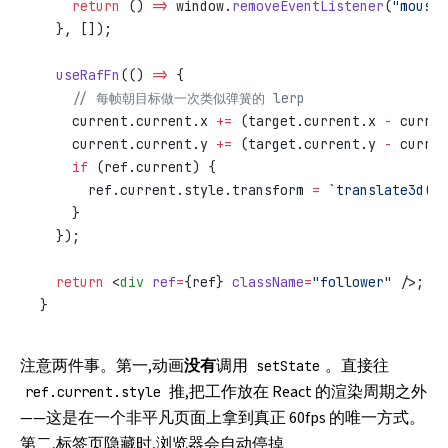
    return
 () 
=>
 window.
removeEventListener
(
"mousem
  }, []);
  useRafFn
(() 
=>
 {
    // 每帧朝目标做一次类似弹簧的 lerp
    current.current.x 
+=
 (target.current.x 
-
 curren
    current.current.y 
+=
 (target.current.y 
-
 curren
    if
 (ref.current) {
      ref.current.style.transform 
=
 `translate3d(${
    }
  });
  return
 <
div
 ref
=
{ref} 
className
=
"follower"
 />;
}
注意两件事。第一,动画
没有
调用
。直接往
setState
推,把工作放在 React 的渲染周期之外
ref.current.style
——这是在一个非平凡页面上拿到真正 60fps 的唯一方式。
第二,标签页隐藏时,浏览器会自动停掉