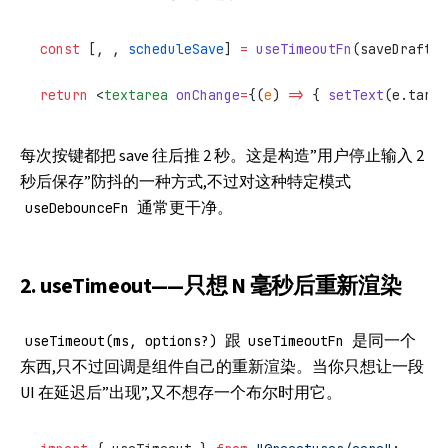
const
 [, , 
scheduleSave
] 
=
 useTimeoutFn
(saveDraft, 
return
 <
textarea
 onChange
=
{(
e
) 
=>
 { 
setText
(e.targe
每次按键都把 save 往后推 2 秒。这是构造”用户停止输入 2
秒后保存”防抖的一种方式,不过对这种特定模式
通常更干净。
useDebounceFn
2. useTimeout——只想 N 毫秒后重新渲染
跟
是同一个
useTimeout(ms, options?)
useTimeoutFn
东西,只不过回调是组件自己的重新渲染。当你只想让一段
UI 在延迟后”出现”,又不想存一个布尔时用它。