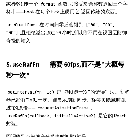
纯秒数),传一个
函数,它接受剩余秒数返回三个字
format
符串——hook 在每个 tick 上调用它,返回你给的东西。
在时间归零后会钳到
useCountDown
["00", "00",
,且拒绝溢出超过 99 小时,所以你不用在视图层防御
"00"]
奇怪的输入。
5. useRafFn——需要 60fps,而不是”大概每
秒一次”
是”每帧跑一次”的错误写法。浏览
setInterval(fn, 16)
器已经有”每帧一次、跟显示刷新同步、标签页隐藏时跳
过”的原语——
。
requestAnimationFrame
是它的 React
useRafFn(callback, initiallyActive?)
封装。
回调收到当前的高分辨率时间戳(就是