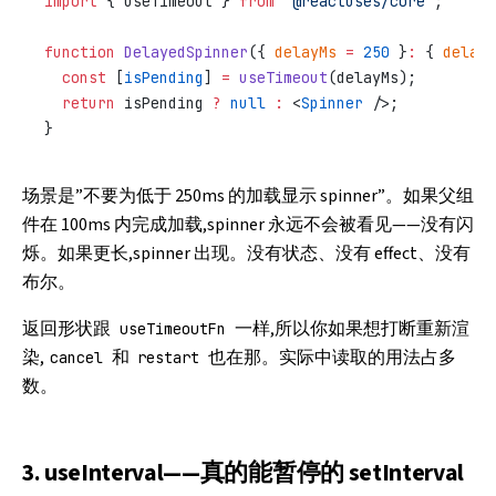
import
 { useTimeout } 
from
 "@reactuses/core"
;
function
 DelayedSpinner
({ 
delayMs
 =
 250
 }
:
 { 
delayM
  const
 [
isPending
] 
=
 useTimeout
(delayMs);
  return
 isPending 
?
 null
 :
 <
Spinner
 />;
}
场景是”不要为低于 250ms 的加载显示 spinner”。如果父组
件在 100ms 内完成加载,spinner 永远不会被看见——没有闪
烁。如果更长,spinner 出现。没有状态、没有 effect、没有
布尔。
返回形状跟
一样,所以你如果想打断重新渲
useTimeoutFn
染,
和
也在那。实际中读取的用法占多
cancel
restart
数。
3. useInterval——真的能暂停的 setInterval