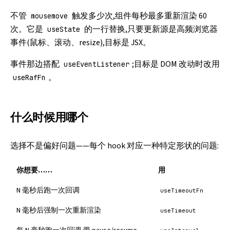
不管
触发多少次,组件每秒最多重新渲染 60
mousemove
次。它是
的一行替换,只要更新源是高频浏览器
useState
事件(鼠标、滚动、resize),目标是 JSX。
事件那边搭配
;目标是 DOM 改动时改用
useEventListener
。
useRafFn
什么时候用哪个
选择不是偏好问题——每个 hook 对应一种特定形状的问题:
你想要……
用
N 毫秒后跑一次回调
useTimeoutFn
N 毫秒后强制一次重新渲染
useTimeout