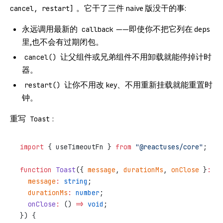
。它干了三件 naive 版没干的事:
cancel, restart]
永远调用最新的
——即使你不把它列在 deps
callback
里,也不会有过期闭包。
让父组件或兄弟组件不用卸载就能停掉计时
cancel()
器。
让你不用改 key、不用重新挂载就能重置时
restart()
钟。
重写
:
Toast
import
 { useTimeoutFn } 
from
 "@reactuses/core"
;
function
 Toast
({ 
message
, 
durationMs
, 
onClose
 }
:
 {
  message
:
 string
;
  durationMs
:
 number
;
  onClose
:
 () 
=>
 void
;
}) {