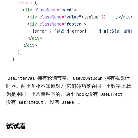
  return
 (
    <
div
 className
=
"card"
>
      <
div
 className
=
"value"
>{value 
??
 "—"
}</
div
>
      <
div
 className
=
"footer"
>
        {error 
?
 `错误:${
error
}`
 :
 `${
m
}:${
s
} 后刷新
      </
div
>
    </
div
>
  );
}
拥有轮询节奏。
拥有视觉计
useInterval
useCountDown
时器。两个互相不知道对方;它们碰巧落在同一个数字上,因
为是用同一个常量种下的。两个 hook,没有
、
useEffect
没有
、没有
。
setTimeout
useRef
试试看