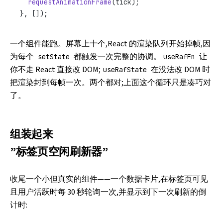
  requestAnimationFrame
(tick);
}, []);
一个组件能跑。屏幕上十个,React 的渲染队列开始掉帧,因
为每个
都触发一次完整的协调。
让
setState
useRafFn
你不走 React 直接改 DOM;
在没法改 DOM 时
useRafState
把渲染封到每帧一次。两个都对;上面这个循环只是凑巧对
了。
组装起来
”标签页空闲刷新器”
收尾一个小但真实的组件——一个数据卡片,在标签页可见
且用户活跃时每 30 秒轮询一次,并显示到下一次刷新的倒
计时: