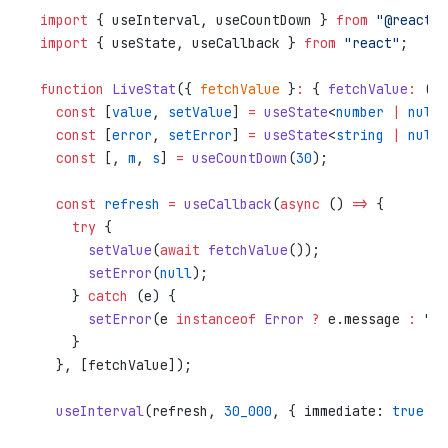
import
 { useInterval, useCountDown } 
from
 "@reactus
import
 { useState, useCallback } 
from
 "react"
;
function
 LiveStat
({ 
fetchValue
 }
:
 { 
fetchValue
:
 () 
  const
 [
value
, 
setValue
] 
=
 useState
<
number
 |
 null
>
  const
 [
error
, 
setError
] 
=
 useState
<
string
 |
 null
>
  const
 [, 
m
, 
s
] 
=
 useCountDown
(
30
);
  const
 refresh
 =
 useCallback
(
async
 () 
=>
 {
    try
 {
      setValue
(
await
 fetchValue
());
      setError
(
null
);
    } 
catch
 (e) {
      setError
(e 
instanceof
 Error
 ?
 e.message 
:
 "
    }
  }, [fetchValue]);
  useInterval
(refresh, 
30_000
, { immediate: 
true
 })