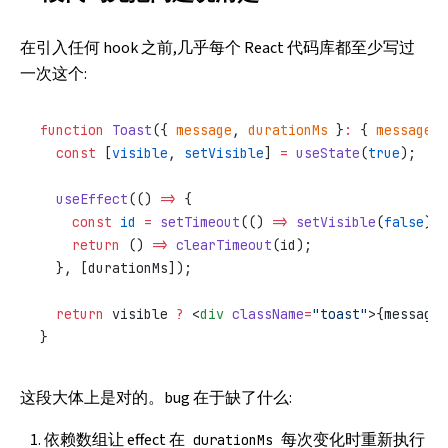
在引入任何 hook 之前,几乎每个 React 代码库都至少写过
一次这个:
function
 Toast
({ 
message
, 
durationMs
 }
:
 { 
message
:
 
  const
 [
visible
, 
setVisible
] 
=
 useState
(
true
);
  useEffect
(() 
=>
 {
    const
 id
 =
 setTimeout
(() 
=>
 setVisible
(
false
), 
    return
 () 
=>
 clearTimeout
(id);
  }, [durationMs]);
  return
 visible 
?
 <
div
 className
=
"toast"
>{message}
}
这段大体上是对的。bug 在于缺了什么:
依赖数组让 effect 在
每次变化时重新执行
durationMs