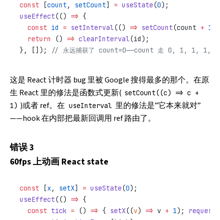
const
 [
count
, 
setCount
] 
=
 useState
(
0
);
useEffect
(() 
=>
 {
  const
 id
 =
 setInterval
(() 
=>
 setCount
(count 
+
 1
),
  return
 () 
=>
 clearInterval
(id);
}, []); 
// 永远捕获了 count=0——count 走 0, 1, 1, 1, 1
这是 React 计时器 bug 里被 Google 搜得最多的那个。在原
生 React 里的修法是函数式更新(
setCount((c) => c +
)或者 ref。在
里的修法是”它本来就对”
1)
useInterval
——hook 在内部把最新回调用 ref 路由了。
错误 3
60fps 上动画 React state
const
 [
x
, 
setX
] 
=
 useState
(
0
);
useEffect
(() 
=>
 {
  const
 tick
 =
 () 
=>
 { 
setX
((
v
) 
=>
 v 
+
 1
); 
requestA