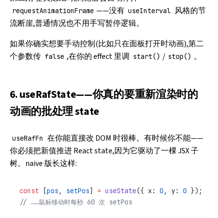
——没有
风格的节
requestAnimationFrame
useInterval
流断崖,普通情况也不用手写暂停逻辑。
如果你确实想要手动控制(比如只在面板打开时动画),第二
个参数传
,在你的 effect 里调
/
。
false
start()
stop()
6. useRafState——你真的要重新渲染时的
动画的批处理 state
在你能直接改 DOM 时很棒。有时候你不能——
useRafFn
你必须把新值推进 React state,因为它驱动了一棵 JSX 子
树。naive 版长这样:
const
 [
pos
, 
setPos
] 
=
 useState
({ x: 
0
, y: 
0
 });
// ……鼠标移动时每秒 60 次 setPos