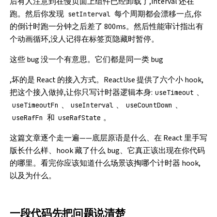
后有人注意到在慢页面上组件已经卸载了,interval 还在
跑。然后你发现
每个周期都会漂移一点,你
setInterval
的倒计时跑一分钟之后差了 800ms。然后性能审计指出有
个动画循环,没人记得在标签页隐藏时暂停。
这些 bug 没一个有意思。它们都是同一类 bug
,坏的是 React 的接入方式。
ReactUse
提供了六个小 hook,
把这个接入做掉,让你只写计时器逻辑本身:
、
useTimeout
、
、
、
useTimeoutFn
useInterval
useCountDown
和
。
useRafFn
useRafState
这篇文章逐个走一遍——底层原语是什么、在 React 里手写
版长什么样、hook 藏了什么 bug、它真正该出现在你代码
的哪里。看完你应该知道什么场景该掏哪个计时器 hook,
以及为什么。
一段代码先把问题说清楚