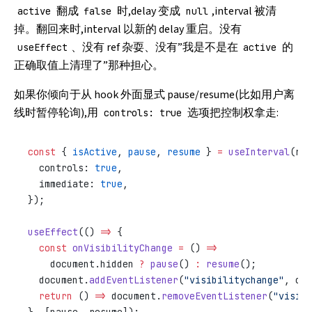
翻成
时,delay 变成
,interval 被清
active
false
null
掉。翻回来时,interval 以新的 delay 重启。没有
、没有 ref 杂耍、没有”我是不是在
的
useEffect
active
正确取值上清理了”那种担心。
如果你倾向于从 hook 外面显式 pause/resume(比如用户离
线时暂停轮询),用
选项把控制权拿走:
controls: true
const
 { 
isActive
, 
pause
, 
resume
 } 
=
 useInterval
(ref
  controls: 
true
,
  immediate: 
true
,
});
useEffect
(() 
=>
 {
  const
 onVisibilityChange
 =
 () 
=>
    document.hidden 
?
 pause
() 
:
 resume
();
  document.
addEventListener
(
"visibilitychange"
, onV
  return
 () 
=>
 document.
removeEventListener
(
"visibi