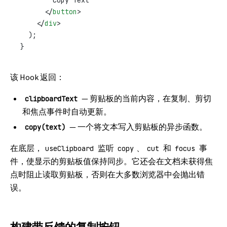
        Copy Text
      </
button
>
    </
div
>
  );
}
该 Hook 返回：
— 剪贴板的当前内容，在复制、剪切
clipboardText
和焦点事件时自动更新。
— 一个将文本写入剪贴板的异步函数。
copy(text)
在底层，
监听
、
和
事
useClipboard
copy
cut
focus
件，使显示的剪贴板值保持同步。它还会在文档未获得焦
点时阻止读取剪贴板，否则在大多数浏览器中会抛出错
误。