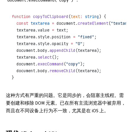
：
document.execCommand("copy")
function
 copyToClipboard
(
text
:
 string
) {
  const
 textarea
 =
 document.
createElement
(
"textarea
  textarea.value 
=
 text;
  textarea.style.position 
=
 "fixed"
;
  textarea.style.opacity 
=
 "0"
;
  document.body.
appendChild
(textarea);
  textarea.
select
();
  document.
execCommand
(
"copy"
);
  document.body.
removeChild
(textarea);
}
这种方式有严重的问题。它是同步的，会阻塞主线程。需
要创建和移除 DOM 元素。已在所有主流浏览器中被弃用，
而且在不同设备上行为不一致，尤其是在 iOS 上。