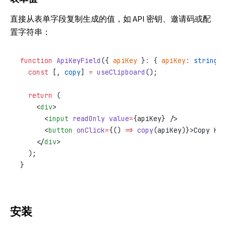
直接从表单字段复制生成的值，如 API 密钥、邀请码或配
置字符串：
function
 ApiKeyField
({ 
apiKey
 }
:
 { 
apiKey
:
 string
 }
  const
 [, 
copy
] 
=
 useClipboard
();
  return
 (
    <
div
>
      <
input
 readOnly
 value
=
{apiKey} />
      <
button
 onClick
=
{() 
=>
 copy
(apiKey)}>Copy Key
    </
div
>
  );
}
安装