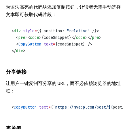
为语法高亮的代码块添加复制按钮，让读者无需手动选择
文本即可获取代码片段：
<
div
 style
=
{{ position: 
"relative"
 }}>
  <
pre
><
code
>{codeSnippet}</
code
></
pre
>
  <
CopyButton
 text
=
{codeSnippet} />
</
div
>
分享链接
让用户一键复制可分享的 URL，而不必依赖浏览器的地址
栏：
<
CopyButton
 text
=
{
`https://myapp.com/post/${
postId
}
表单值