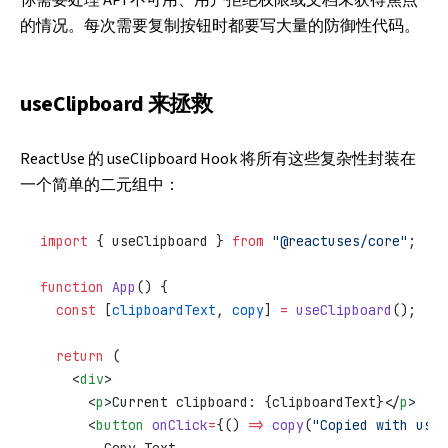
你需要处理 API 不可用、用户拒绝权限或文档未获得焦点
的情况。每次需要复制按钮时都要写大量的防御性代码。
useClipboard 来拯救
ReactUse 的
useClipboard
Hook 将所有这些复杂性封装在
一个简单的二元组中：
import
 { useClipboard } 
from
 "@reactuses/core"
;
function
 App
() {
  const
 [
clipboardText
, 
copy
] 
=
 useClipboard
();
  return
 (
    <
div
>
      <
p
>Current clipboard: {clipboardText}</
p
>
      <
button
 onClick
=
{() 
=>
 copy
(
"Copied with useC