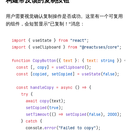
构建带反馈的复制按钮
用户需要视觉确认复制操作是否成功。这里有一个可复用
的组件，会短暂显示”已复制！“消息：
import
 { useState } 
from
 "react"
;
import
 { useClipboard } 
from
 "@reactuses/core"
;
function
 CopyButton
({ 
text
 }
:
 { 
text
:
 string
 }) {
  const
 [, 
copy
] 
=
 useClipboard
();
  const
 [
copied
, 
setCopied
] 
=
 useState
(
false
);
  const
 handleCopy
 =
 async
 () 
=>
 {
    try
 {
      await
 copy
(text);
      setCopied
(
true
);
      setTimeout
(() 
=>
 setCopied
(
false
), 
2000
);
    } 
catch
 {
      console.
error
(
"Failed to copy"
);