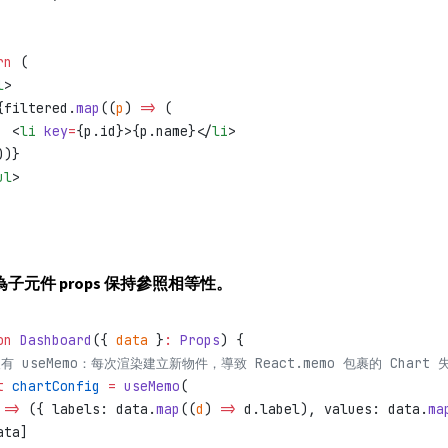
rn
 (
l
>
{filtered.
map
((
p
) 
=>
 (
  <
li
 key
=
{p.id}>{p.name}</
li
>
))}
ul
>
子元件 props 保持參照相等性。
on
 Dashboard
({ 
data
 }
:
 Props
) {
沒有 useMemo：每次渲染建立新物件，導致 React.memo 包裹的 Chart 
t
 chartConfig
 =
 useMemo
(
 
=>
 ({ labels: data.
map
((
d
) 
=>
 d.label), values: data.
ma
ata]