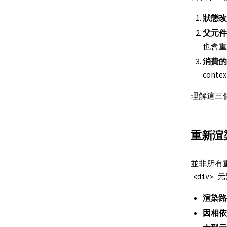
狀態改
父元件
也會重
消費的 
cont
理解這三
重新渲
並非所有重
元
<div>
渲染路
因相依