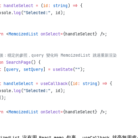
t
 handleSelect
 =
 (
id
:
 string
) 
=>
 {
nsole.
log
(
"Selected:"
, id);
rn
 <
MemoizedList
 onSelect
=
{handleSelect} />;
後：穩定的參照，query 變化時 MemoizedList 跳過重新渲染
on
 SearchPage
() {
t
 [
query
, 
setQuery
] 
=
 useState
(
""
);
t
 handleSelect
 =
 useCallback
((
id
:
 string
) 
=>
 {
nsole.
log
(
"Selected:"
, id);
]);
rn
 <
MemoizedList
 onSelect
=
{handleSelect} />;
沒有用
包裹，
就毫無用處
izedList
React.memo
useCallback