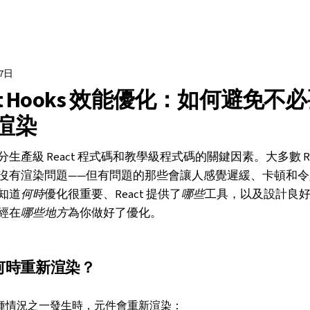
17日
ct Hooks 效能優化：如何避免不
渲染
生產級 React 程式碼和教學級程式碼的關鍵因素。大多數 Re
沒有渲染問題——但有問題的那些會讓人感覺遲緩、卡頓和令
知道
何時
優化很重要、React 提供了
哪些
工具，以及設計良好的 
經在
哪些地方
為你做好了優化。
t 何時重新渲染？
種情況之一發生時，元件會重新渲染：