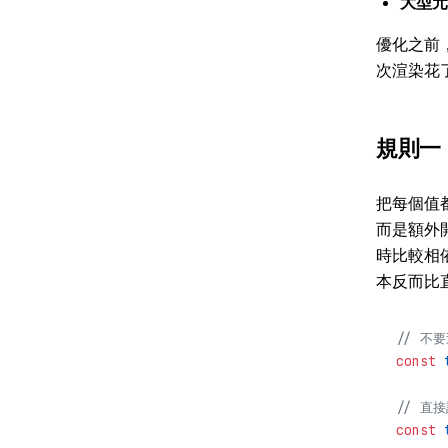
大型元
優化之前，先
次渲染花
規則一
把每個值
而是額外開
時比較相
本反而比
// 不
const
 
// 直
const
 