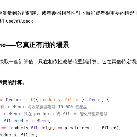
經測量到效能問題、或者參照相等性對下游消費者很重要的情況
和
。
useCallback
emo——它真正有用的場景
快取一個計算值，只在相依性改變時重新計算。它在兩個特定場
昂貴的計算。
on
 ProductList
({ 
products
, 
filter
 }
:
 Props
) {
沒有 useMemo：每次渲染都過濾 10,000 個產品
有 useMemo：只在 products 或 filter 變化時重新過濾
t
 filtered
 =
 useMemo
(
 
=>
 products.
filter
((
p
) 
=>
 p.category 
===
 filter),
roducts, filter]