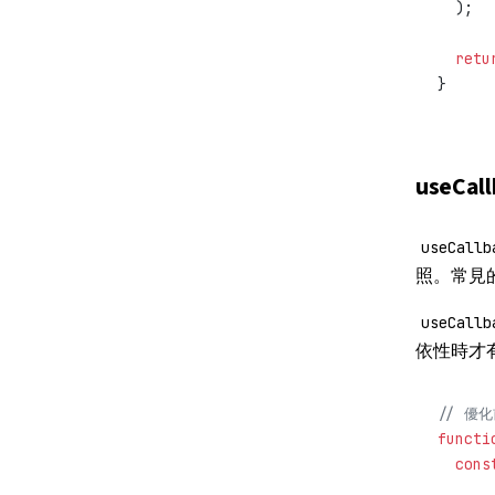
  );
  retu
}
useCa
useCallb
照。常見
useCallb
依性時才
// 優
functi
  cons