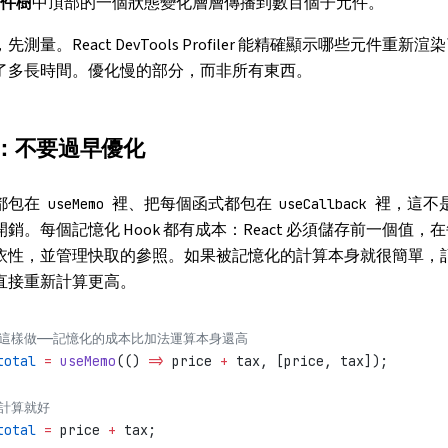
件樹
中頂部的一個狀態變化層層傳播到數百個子元件。
測量。React DevTools Profiler 能精確顯示哪些元件重新
了多長時間。優化慢的部分，而非所有東西。
：不要過早優化
都包在
裡、把每個函式都包在
裡，這不
useMemo
useCallback
銷。每個記憶化 Hook 都有成本：React 必須儲存前一個值，
依性，並管理快取的參照。如果被記憶化的計算本身就很簡單，
直接重新計算更高。
要這樣做——記憶化的成本比加法運算本身還高
total
 =
 useMemo
(() 
=>
 price 
+
 tax, [price, tax]);
接計算就好
total
 =
 price 
+
 tax;