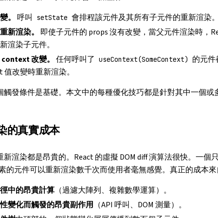
變。
呼叫
會排程該元件及其所有子元件的重新渲染
setState
重新渲染。
即使子元件的 props 沒有改變，當父元件渲染時，Rea
新渲染子元件。
context 改變。
任何呼叫了
的元件
useContext(SomeContext)
ext 值改變時重新渲染。
個觸發條件是基礎。本文中的每種優化技巧都是針對其中一個或
染的真實成本
新渲染都是昂貴的。React 的虛擬 DOM diff 演算法很快。一
素的元件可以重新渲染數千次而使用者毫無感覺。真正的成本來
徑中的昂貴計算
（過濾大陣列、複雜數學運算）。
性變化而觸發的昂貴副作用
（API 呼叫、DOM 測量）。