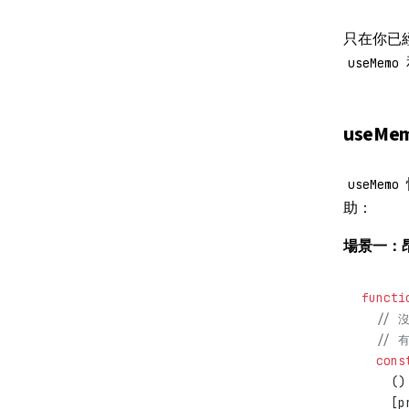
只在你已
useMemo
useM
useMemo
助：
場景一：
functi
  // 
  // 
  cons
    ()
    [p