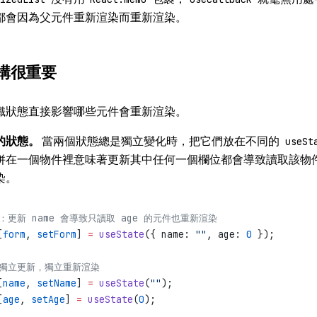
都會因為父元件重新渲染而重新渲染。
構很重要
織狀態直接影響哪些元件會重新渲染。
的狀態。
當兩個狀態總是獨立變化時，把它們放在不同的
useSt
併在一個物件裡意味著更新其中任何一個欄位都會導致讀取該物
染。
好：更新 name 會導致只讀取 age 的元件也重新渲染
[
form
, 
setForm
] 
=
 useState
({ name: 
""
, age: 
0
 });
：獨立更新，獨立重新渲染
[
name
, 
setName
] 
=
 useState
(
""
);
[
age
, 
setAge
] 
=
 useState
(
0
);