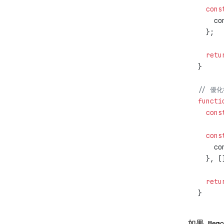
  cons
    co
  };
  retu
}
// 優化
functi
  cons
  cons
    co
  }, [
  retu
}
如果
Memo