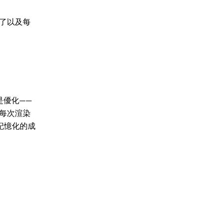
渲染了以及每
是優化——
在每次渲染
記憶化的成