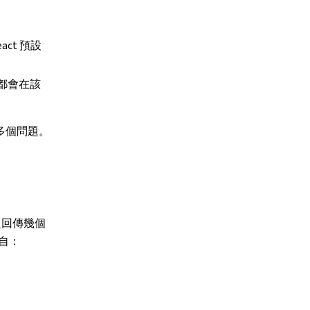
。
ct 預設
都會在該
多個問題。
個只回傳幾個
自：