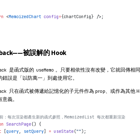
rn
 <
MemoizedChart
 config
=
{chartConfig} />;
llback——被誤解的 Hook
是函式版的
。只要相依性沒有改變，它就回傳相
ack
useMemo
的錯誤是「以防萬一」到處使用它。
只在函式被傳遞給記憶化的子元件作為 prop、或作為其他 Ho
ack
有意義。
化前：每次渲染都產生新的函式參照，MemoizedList 每次都重新渲染
on
 SearchPage
() {
t
 [
query
, 
setQuery
] 
=
 useState
(
""
);