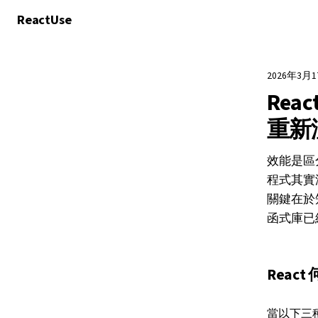
React
Use
2026年3月
Rea
重新
效能是區分
程式其實
關鍵在於
函式庫已
Reac
當以下三