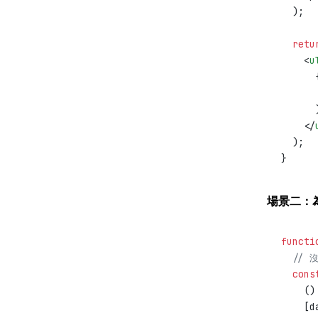
  );
  retu
    <
u
      
      
      
    </
  );
}
場景二：為
functi
  // 
  cons
    ()
    [d