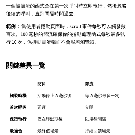
一個被節流的函式會在第一次呼叫時立即執行，然後忽略
後續的呼叫，直到間隔時間過去。
範例：
當使用者捲動頁面時，scroll 事件每秒可以觸發數
百次。100 毫秒的節流確保你的捲動處理函式每秒最多執
行 10 次，保持動畫流暢而不會壓垮瀏覽器。
關鍵差異一覽
防抖
節流
觸發時機
活動停止
N
毫秒後
每
N
毫秒最多一次
首次呼叫
延遲
立即
保證執行
僅在靜默期後
以規律間隔
最適合
最終值場景
持續回饋場景