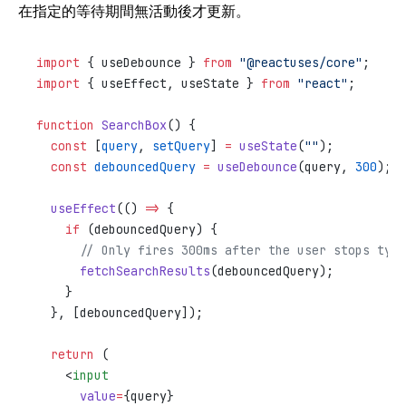
在指定的等待期間無活動後才更新。
import
 { useDebounce } 
from
 "@reactuses/core"
;
import
 { useEffect, useState } 
from
 "react"
;
function
 SearchBox
() {
  const
 [
query
, 
setQuery
] 
=
 useState
(
""
);
  const
 debouncedQuery
 =
 useDebounce
(query, 
300
);
  useEffect
(() 
=>
 {
    if
 (debouncedQuery) {
      // Only fires 300ms after the user stops typi
      fetchSearchResults
(debouncedQuery);
    }
  }, [debouncedQuery]);
  return
 (
    <
input
      value
=
{query}