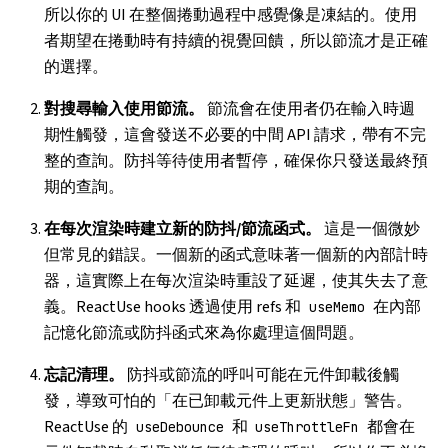
所以你的 UI 在整個捲動過程中感覺像是凍結的。使用
者期望在捲動時有持續的視覺回饋，所以節流才是正確
的選擇。
對搜尋輸入使用節流。
節流會在使用者仍在輸入時週
期性觸發，這會發送不必要的中間 API 請求，帶有不完
整的查詢。防抖等待使用者暫停，確保你只發送最終預
期的查詢。
在每次渲染時建立新的防抖/節流函式。
這是一個微妙
但常見的錯誤。一個新的函式意味著一個新的內部計時
器，這實際上在每次渲染時重設了延遲，使其失去了意
義。ReactUse hooks 透過使用 refs 和
在內部
useMemo
記憶化節流或防抖函式來為你處理這個問題。
忘記清理。
防抖或節流的呼叫可能在元件卸載後觸
發，導致可怕的「在已卸載元件上更新狀態」警告。
ReactUse 的
和
都會在
useDebounce
useThrottleFn