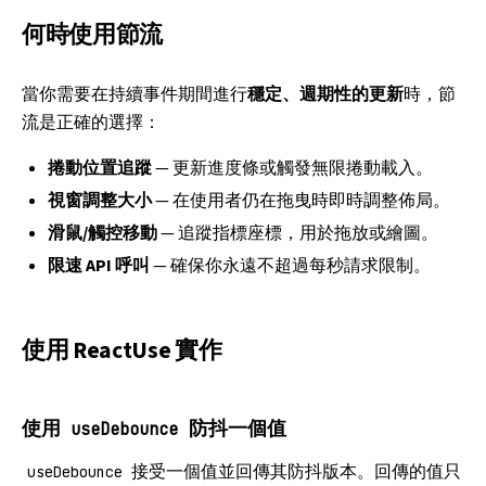
何時使用節流
當你需要在持續事件期間進行
穩定、週期性的更新
時，節
流是正確的選擇：
捲動位置追蹤
— 更新進度條或觸發無限捲動載入。
視窗調整大小
— 在使用者仍在拖曳時即時調整佈局。
滑鼠/觸控移動
— 追蹤指標座標，用於拖放或繪圖。
限速 API 呼叫
— 確保你永遠不超過每秒請求限制。
使用 ReactUse 實作
使用
防抖一個值
useDebounce
接受一個值並回傳其防抖版本。回傳的值只
useDebounce