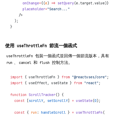
      onChange
=
{(
e
) 
=>
 setQuery
(e.target.value)}
      placeholder
=
"Search..."
    />
  );
}
使用
節流一個函式
useThrottleFn
包裝一個函式並回傳一個節流版本，具有
useThrottleFn
、
和
控制方法。
run
cancel
flush
import
 { useThrottleFn } 
from
 "@reactuses/core"
;
import
 { useEffect, useState } 
from
 "react"
;
function
 ScrollTracker
() {
  const
 [
scrollY
, 
setScrollY
] 
=
 useState
(
0
);
  const
 { 
run
: 
handleScroll
 } 
=
 useThrottleFn
(