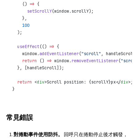
    () 
=>
 {
      setScrollY
(window.scrollY);
    },
    100
  );
  useEffect
(() 
=>
 {
    window.
addEventListener
(
"scroll"
, handleScroll)
    return
 () 
=>
 window.
removeEventListener
(
"scroll
  }, [handleScroll]);
  return
 <
div
>Scroll position: {scrollY}px</
div
>;
}
常見錯誤
對捲動事件使用防抖。
回呼只在捲動停止後才觸發，