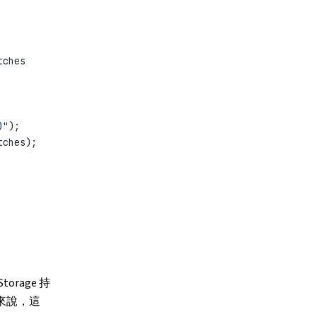
tches
)"
);
tches);
rage 持
來說，這