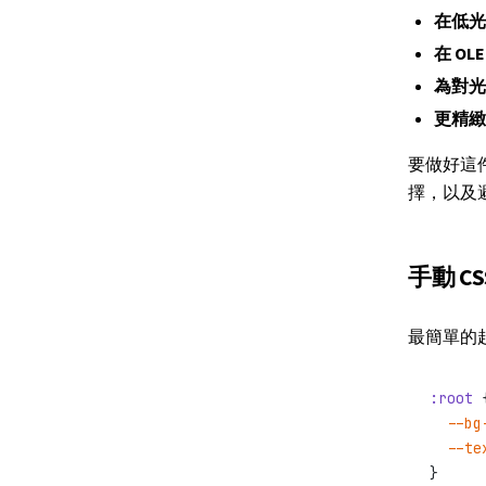
在低光
在 OL
為對光
更精緻
要做好這
擇，以及
手動 CS
最簡單的起
:root
 
  --bg
  --te
}