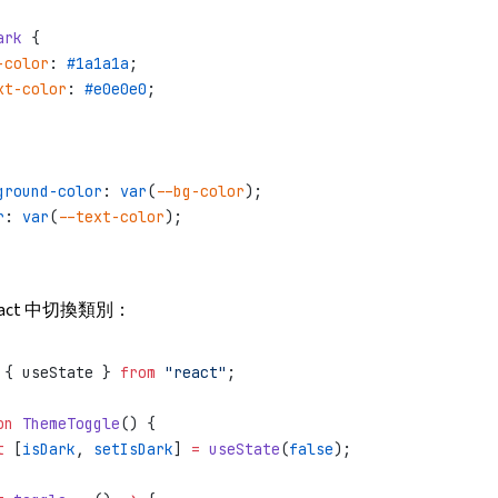
ark
 {
-color
: 
#1a1a1a
;
xt-color
: 
#e0e0e0
;
ground-color
: 
var
(
--bg-color
);
r
: 
var
(
--text-color
);
act 中切換類別：
 { useState } 
from
 "react"
;
on
 ThemeToggle
() {
t
 [
isDark
, 
setIsDark
] 
=
 useState
(
false
);