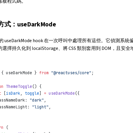
樣板程式碼。
式：useDarkMode
 的
useDarkMode
hook 在一次呼叫中處理所有這些。它偵測系統
擇持久化到 localStorage、將 CSS 類別套用到 DOM，且安
 { useDarkMode } 
from
 "@reactuses/core"
;
on
 ThemeToggle
() {
t
 [
isDark
, 
toggle
] 
=
 useDarkMode
({
assNameDark: 
"dark"
,
assNameLight: 
"light"
,
rn
 (