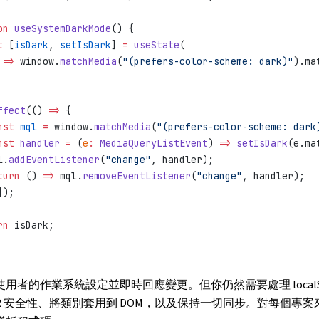
on
 useSystemDarkMode
() {
t
 [
isDark
, 
setIsDark
] 
=
 useState
(
 
=>
 window.
matchMedia
(
"(prefers-color-scheme: dark)"
).ma
ffect
(() 
=>
 {
nst
 mql
 =
 window.
matchMedia
(
"(prefers-color-scheme: dark
nst
 handler
 =
 (
e
:
 MediaQueryListEvent
) 
=>
 setIsDark
(e.ma
l.
addEventListener
(
"change"
, handler);
turn
 () 
=>
 mql.
removeEventListener
(
"change"
, handler);
]);
rn
 isDark;
用者的作業系統設定並即時回應變更。但你仍然需要處理 localSto
SR 安全性、將類別套用到 DOM，以及保持一切同步。對每個專案