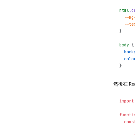
html
.d
  --bg
  --te
}
body
 {
  back
  colo
}
然後在 Re
import
functi
  cons