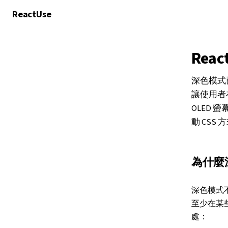
React
Use
Re
深色模式
讓使用者
OLED 
動 CSS
為什麼
深色模式不
至少在某
處：