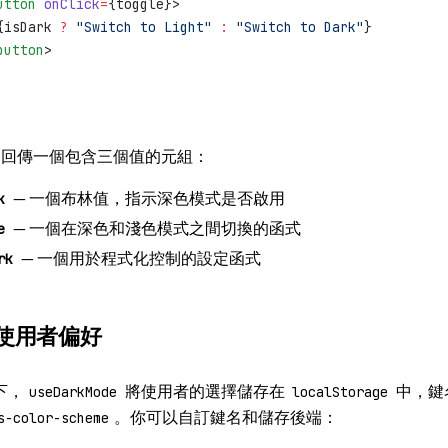
utton
 onClick
=
{toggle}>
{isDark 
?
 "Switch to Light"
 :
 "Switch to Dark"
}
button
>
ok 回傳一個包含三個值的元組：
— 一個布林值，指示深色模式是否啟用
k
— 一個在深色和淺色模式之間切換的函式
e
— 一個用於程式化控制的設定函式
rk
使用者偏好
下，
將使用者的選擇儲存在
中，鍵
useDarkMode
localStorage
。你可以自訂鍵名和儲存後端：
s-color-scheme