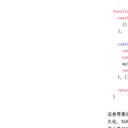
functi
  cons
    ()
  );
  useE
    co
    co
    mq
    re
  }, [
  retu
}
這會尊重使
久化、S