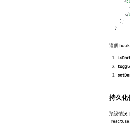
    <
b
      
    </
  );
}
這個 ho
isDar
toggl
setDa
持久化
預設情況
reactuse