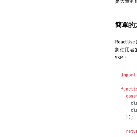
是大量的
簡單的方
ReactUse
將使用者的選
SSR：
import
functi
  cons
    cl
    cl
  });
  retu