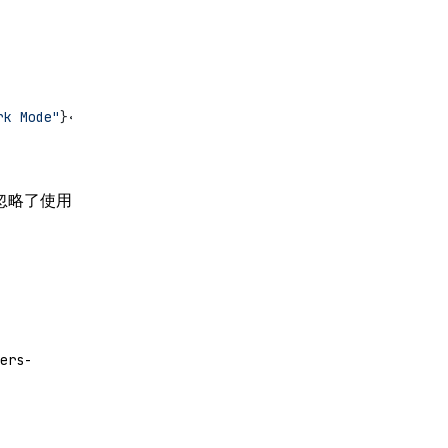
rk Mode"
}</
button
>;
忽略了使用
ers-