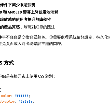
條件下減少眼睛疲勞
ED 和 AMOLED 螢幕上降低電池消耗
線敏感的使用者提升無障礙性
的產品質感
，展現對細節的關注
件事不僅僅是交換背景顏色。你需要處理系統偏好設定、持久化
避免頁面載入時出現錯誤主題的閃爍。
S 方式
點是在根元素上使用 CSS 類別：
{
-color
: 
#ffffff
;
xt-color
: 
#1a1a1a
;