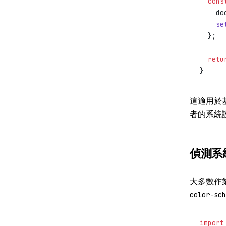
  cons
    do
    se
  };
  retu
}
這適用於
者的系統
偵測系
大多數作
color-sch
import