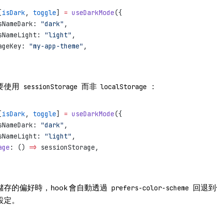
[
isDark
, 
toggle
] 
=
 useDarkMode
({
sNameDark: 
"dark"
,
sNameLight: 
"light"
,
ageKey: 
"my-app-theme"
,
要使用
而非
：
sessionStorage
localStorage
[
isDark
, 
toggle
] 
=
 useDarkMode
({
sNameDark: 
"dark"
,
sNameLight: 
"light"
,
age
: () 
=>
 sessionStorage,
存的偏好時，hook 會自動透過
回退到
prefers-color-scheme
設定。