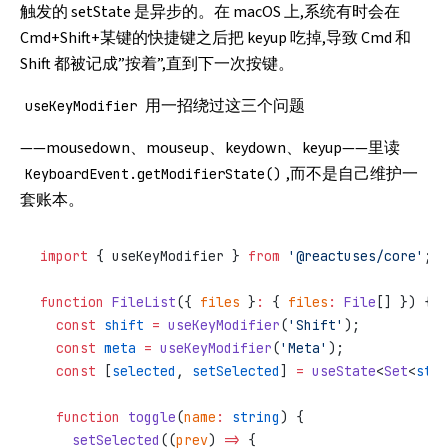
触发的 setState 是异步的。在 macOS 上,系统有时会在
Cmd+Shift+某键的快捷键之后把 keyup 吃掉,导致 Cmd 和
Shift 都被记成”按着”,直到下一次按键。
用一招绕过这三个问题
useKeyModifier
——mousedown、mouseup、keydown、keyup——里读
,而不是自己维护一
KeyboardEvent.getModifierState()
套账本。
import
 { useKeyModifier } 
from
 '@reactuses/core'
;
function
 FileList
({ 
files
 }
:
 { 
files
:
 File
[] }) {
  const
 shift
 =
 useKeyModifier
(
'Shift'
);
  const
 meta
 =
 useKeyModifier
(
'Meta'
);
  const
 [
selected
, 
setSelected
] 
=
 useState
<
Set
<
stri
  function
 toggle
(
name
:
 string
) {
    setSelected
((
prev
) 
=>
 {