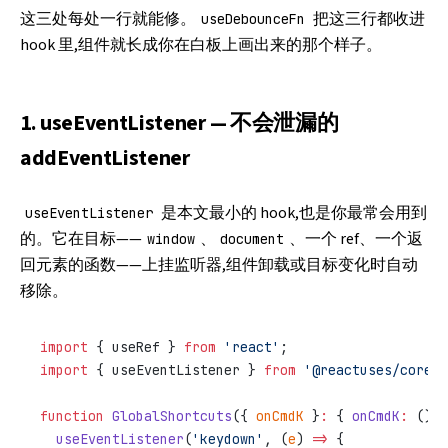
这三处每处一行就能修。
把这三行都收进
useDebounceFn
hook 里,组件就长成你在白板上画出来的那个样子。
1. useEventListener — 不会泄漏的
addEventListener
是本文最小的 hook,也是你最常会用到
useEventListener
的。它在目标——
、
、一个 ref、一个返
window
document
回元素的函数——上挂监听器,组件卸载或目标变化时自动
移除。
import
 { useRef } 
from
 'react'
;
import
 { useEventListener } 
from
 '@reactuses/core'
;
function
 GlobalShortcuts
({ 
onCmdK
 }
:
 { 
onCmdK
:
 () 
=
  useEventListener
(
'keydown'
, (
e
) 
=>
 {