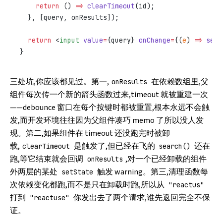
    return
 () 
=>
 clearTimeout
(id);
  }, [query, onResults]);
  return
 <
input
 value
=
{query} 
onChange
=
{(
e
) 
=>
 setQ
}
三处坑,你应该都见过。第一,
在依赖数组里,父
onResults
组件每次传一个新的箭头函数过来,timeout 就被重建一次
——debounce 窗口在每个按键时都被重置,根本永远不会触
发,而开发环境往往因为父组件凑巧 memo 了所以没人发
现。第二,如果组件在 timeout 还没跑完时被卸
载,
是触发了,但已经在飞的
还在
clearTimeout
search()
跑,等它结束就会回调
,对一个已经卸载的组件
onResults
外两层的某处
触发 warning。第三,清理函数每
setState
次依赖变化都跑,而不是只在卸载时跑,所以从
"reactus"
打到
你发出去了两个请求,谁先返回完全不保
"reactuse"
证。