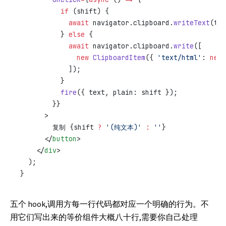
          if
 (shift) {
            await
 navigator.clipboard.
writeText
(tex
          } 
else
 {
            await
 navigator.clipboard.
write
([
              new
 ClipboardItem
({ 
'text/html'
: 
new
 
            ]);
          }
          fire
({ text, plain: shift });
        }}
      >
        复制 {shift 
?
 '(纯文本)'
 :
 ''
}
      </
button
>
    </
div
>
  );
}
五个 hook,调用方每一行代码都对应一个明确的行为。不
用它们写出来的等价组件大概八十行,需要你自己处理