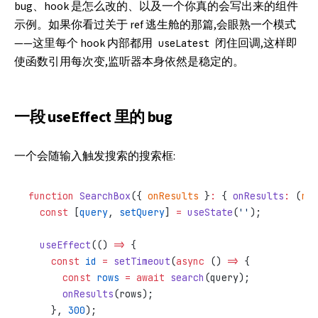
bug、hook 是怎么改的、以及一个你真的会写出来的组件
示例。如果你看过
关于 ref 逃生舱的那篇
,会眼熟一个模式
——这里每个 hook 内部都用
闭住回调,这样即
useLatest
使函数引用每次变,监听器本身依然是稳定的。
一段 useEffect 里的 bug
一个会随输入触发搜索的搜索框:
function
 SearchBox
({ 
onResults
 }
:
 { 
onResults
:
 (
row
  const
 [
query
, 
setQuery
] 
=
 useState
(
''
);
  useEffect
(() 
=>
 {
    const
 id
 =
 setTimeout
(
async
 () 
=>
 {
      const
 rows
 =
 await
 search
(query);
      onResults
(rows);
    }, 
300
);