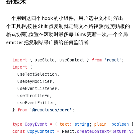
拼起来
一个用到这四个 hook 的小组件。用户选中文本时浮出一
个工具栏,按住 Shift 点复制就走纯文本路径(跳过剪贴板的
格式协商),位置在滚动时最多每 16ms 更新一次,一个全局
emitter 把复制结果广播给任何监听者:
import
 { useState, useContext } 
from
 'react'
;
import
 {
  useTextSelection,
  useKeyModifier,
  useEventListener,
  useThrottleFn,
  useEventEmitter,
} 
from
 '@reactuses/core'
;
type
 CopyEvent
 =
 { 
text
:
 string
; 
plain
:
 boolean
 };
const
 CopyContext
 =
 React.
createContext
<
ReturnType
<