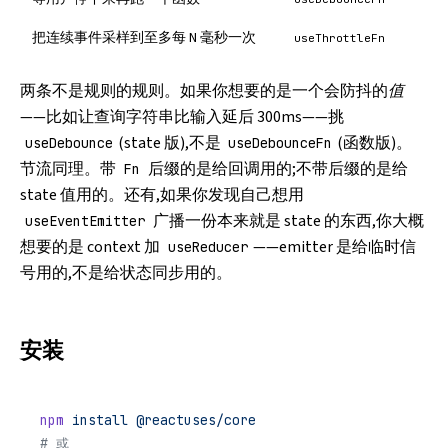
把连续事件采样到至多每 N 毫秒一次
useThrottleFn
两条不是规则的规则。如果你想要的是一个会防抖的
值
——比如让查询字符串比输入延后 300ms——挑
(state 版),不是
(函数版)。
useDebounce
useDebounceFn
节流同理。带
后缀的是给回调用的;不带后缀的是给
Fn
state 值用的。还有,如果你发现自己想用
广播一份本来就是 state 的东西,你大概
useEventEmitter
想要的是 context 加
——emitter 是给临时信
useReducer
号用的,不是给状态同步用的。
安装
npm
 install
 @reactuses/core
# 或