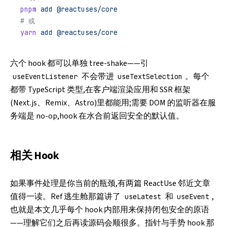
pnpm
 add
 @reactuses/core
# 或
yarn
 add
 @reactuses/core
六个 hook 都可以单独 tree-shake——引
不会带进
。每个
useEventListener
useTextSelection
都带 TypeScript 类型,在客户端渲染应用和 SSR 框架
(Next.js、Remix、Astro)里都能用;需要 DOM 的监听器在服
务端是 no-op,hook 在水合前返回安全的默认值。
相关 Hook
如果事件处理是你当前的瓶颈,有两篇 ReactUse 邻近文章
值得一读。
Ref 逃生舱那篇
讲了
和
,
useLatest
useEvent
也就是本文几乎每个 hook 内部用来保持闭包安全的原语
——理解它们之后再读源码会顺很多。
指针与手势 hook 那