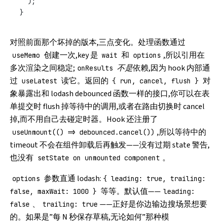
  );
}
对照前面那个坏掉的版本,三点变化。处理函数通过
创建一次,key 是
和
,所以引用在
useMemo
wait
options
多次渲染之间稳定;
不是
依赖,因为 hook 内部通
onResults
过
读它。返回的
对
useLatest
{ run, cancel, flush }
象暴露出和 lodash debounced 函数一样的接口,你可以在表
单提交时 flush 掉等待中的调用,或者在路由切换时 cancel
掉,而不用自己去碰定时器。Hook 还注册了
,所以等待中的
useUnmount(() => debounced.cancel())
timeout 不会在组件卸载后再触发——没有过期 state 警告,
也没有
。
setState on unmounted component
参数直通 lodash:
options
{ leading: true, trailing:
等等。默认值——
false, maxWait: 1000 }
leading:
、
——正好是你边输边搜场景想要
false
trailing: true
的。如果是”每 N 秒保存草稿,无论如何”那种模