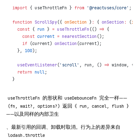
import
 { useThrottleFn } 
from
 '@reactuses/core'
;
function
 ScrollSpy
({ 
onSection
 }
:
 { 
onSection
:
 (
id
:
  const
 { 
run
 } 
=
 useThrottleFn
(() 
=>
 {
    const
 current
 =
 nearestSection
();
    if
 (current) 
onSection
(current);
  }, 
100
);
  useEventListener
(
'scroll'
, run, () 
=>
 window, { p
  return
 null
;
}
的形状和
完全一样——
useThrottleFn
useDebounceFn
返回
(fn, wait?, options?)
{ run, cancel, flush }
——以及同样的内部卫生
、最新引用的回调、卸载时取消。行为上的差异来自
lodash.throttle