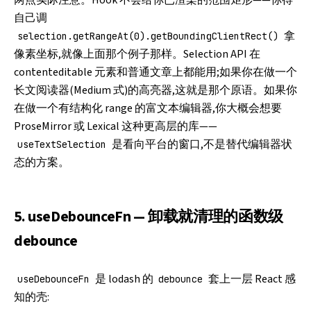
两点实际注意。Hook 不会给你已渲染的范围矩形——你得
自己调
拿
selection.getRangeAt(0).getBoundingClientRect()
像素坐标,就像上面那个例子那样。Selection API 在
contenteditable 元素和普通文章上都能用;如果你在做一个
长文阅读器(Medium 式)的高亮器,这就是那个原语。如果你
在做一个有结构化 range 的富文本编辑器,你大概会想要
ProseMirror 或 Lexical 这种更高层的库——
是看向平台的窗口,不是替代编辑器状
useTextSelection
态的方案。
5. useDebounceFn — 卸载就清理的函数级
debounce
是 lodash 的
套上一层 React 感
useDebounceFn
debounce
知的壳: