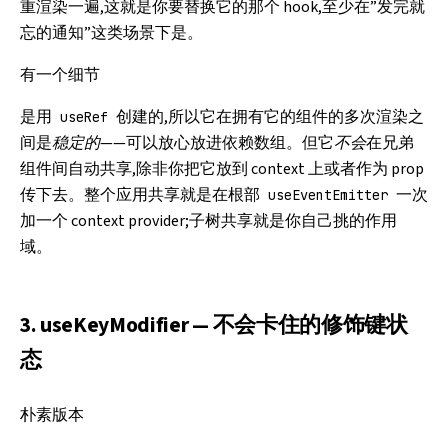
重渲染一遍,这就是你要替换它的那个 hook,至少在”发完就
忘的通知”这类场景下是。
有一个细节
是用
创建的,所以它在拥有它的组件的多次渲染之
useRef
间是
稳定的
——可以放心放进依赖数组。但它
不会
在兄弟
组件间自动共享,除非你把它放到 context 上或者作为 prop
传下去。整个应用共享就是在根部
一次
useEventEmitter
加一个 context provider;子树共享就是你自己挑的作用
域。
3. useKeyModifier — 不会卡住的修饰键状
态
朴素版本