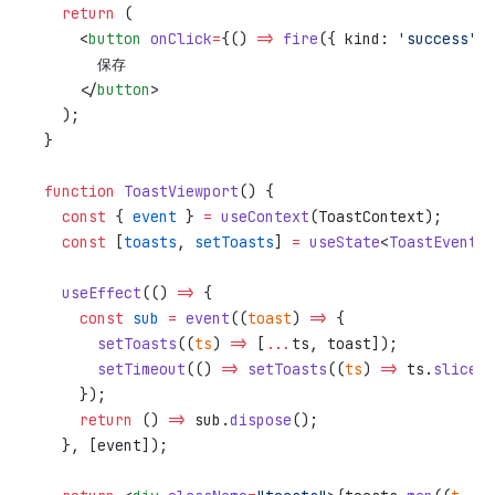
  return
 (
    <
button
 onClick
=
{() 
=>
 fire
({ kind: 
'success'
, 
      保存
    </
button
>
  );
}
function
 ToastViewport
() {
  const
 { 
event
 } 
=
 useContext
(ToastContext);
  const
 [
toasts
, 
setToasts
] 
=
 useState
<
ToastEvent
[]
  useEffect
(() 
=>
 {
    const
 sub
 =
 event
((
toast
) 
=>
 {
      setToasts
((
ts
) 
=>
 [
...
ts, toast]);
      setTimeout
(() 
=>
 setToasts
((
ts
) 
=>
 ts.
slice
(
1
    });
    return
 () 
=>
 sub.
dispose
();
  }, [event]);