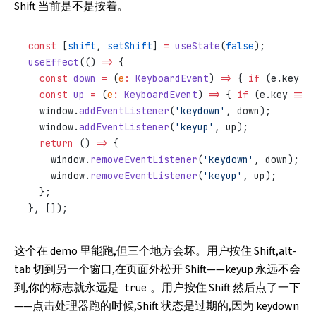
Shift 当前是不是按着。
const
 [
shift
, 
setShift
] 
=
 useState
(
false
);
useEffect
(() 
=>
 {
  const
 down
 =
 (
e
:
 KeyboardEvent
) 
=>
 { 
if
 (e.key 
==
  const
 up
 =
 (
e
:
 KeyboardEvent
) 
=>
 { 
if
 (e.key 
===
 
  window.
addEventListener
(
'keydown'
, down);
  window.
addEventListener
(
'keyup'
, up);
  return
 () 
=>
 {
    window.
removeEventListener
(
'keydown'
, down);
    window.
removeEventListener
(
'keyup'
, up);
  };
}, []);
这个在 demo 里能跑,但三个地方会坏。用户按住 Shift,alt-
tab 切到另一个窗口,在页面外松开 Shift——keyup 永远不会
到,你的标志就永远是
。用户按住 Shift 然后点了一下
true
——点击处理器跑的时候,Shift 状态是过期的,因为 keydown