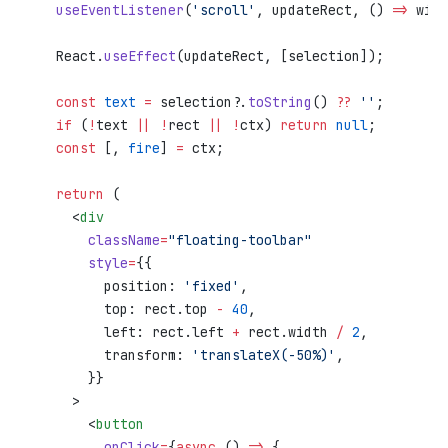
  useEventListener
(
'scroll'
, updateRect, () 
=>
 wind
  React.
useEffect
(updateRect, [selection]);
  const
 text
 =
 selection?.
toString
() 
??
 ''
;
  if
 (
!
text 
||
 !
rect 
||
 !
ctx) 
return
 null
;
  const
 [, 
fire
] 
=
 ctx;
  return
 (
    <
div
      className
=
"floating-toolbar"
      style
=
{{
        position: 
'fixed'
,
        top: rect.top 
-
 40
,
        left: rect.left 
+
 rect.width 
/
 2
,
        transform: 
'translateX(-50%)'
,
      }}
    >
      <
button
        onClick
=
{
async
 () 
=>
 {