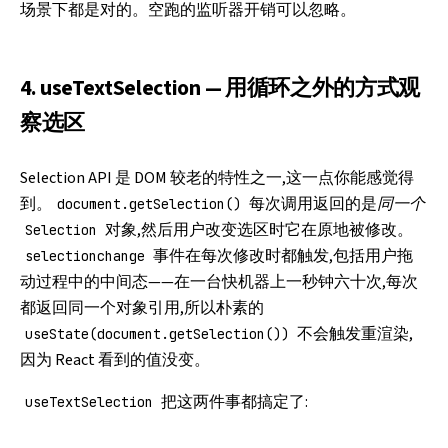
场景下都是对的。空跑的监听器开销可以忽略。
4. useTextSelection — 用循环之外的方式观
察选区
Selection API 是 DOM 较老的特性之一,这一点你能感觉得
到。
每次调用返回的是
同一个
document.getSelection()
对象,然后用户改变选区时它在原地被修改。
Selection
事件在每次修改时都触发,包括用户拖
selectionchange
动过程中的中间态——在一台快机器上一秒钟六十次,每次
都返回同一个对象引用,所以朴素的
不会触发重渲染,
useState(document.getSelection())
因为 React 看到的值没变。
把这两件事都搞定了:
useTextSelection