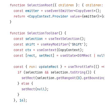
function
 SelectionRoot
({ 
children
 }
:
 { 
children
:
 Re
  const
 emitter
 =
 useEventEmitter
<
CopyEvent
>();
  return
 <
CopyContext.Provider
 value
=
{emitter}>{chi
}
function
 SelectionToolbar
() {
  const
 selection
 =
 useTextSelection
();
  const
 shift
 =
 useKeyModifier
(
'Shift'
);
  const
 ctx
 =
 useContext
(CopyContext);
  const
 [
rect
, 
setRect
] 
=
 useState
<
DOMRect
 |
 null
>(
  const
 { 
run
: 
updateRect
 } 
=
 useThrottleFn
(() 
=>
 {
    if
 (selection 
&&
 selection.
toString
()) {
      setRect
(selection.
getRangeAt
(
0
).
getBoundingCl
    } 
else
 {
      setRect
(
null
);
    }
  }, 
16
);