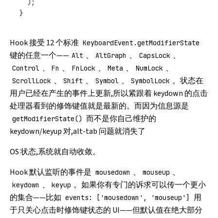
  );
}
Hook 接受 12 个标准
KeyboardEvent.getModifierState
键的任意一个——
、
、
、
Alt
AltGraph
CapsLock
、
、
、
、
、
Control
Fn
FnLock
Meta
NumLock
、
、
、
。状态在
ScrollLock
Shift
Symbol
SymbolLock
用户已经在产生的事件上更新,所以紧跟着 keydown 的点击
处理器看到的修饰键值就是最新的。而因为信息源是
而不是你自己维护的
getModifierState()
keydown/keyup 对,alt-tab 问题就消失了
OS 状态,系统就自动收敛。
Hook 默认监听的事件是
、
、
mousedown
mouseup
、
。如果你有专门的诉求可以传一个更小
keydown
keyup
的集合——比如
用
events: ['mousedown', 'mouseup']
于只关心点击时修饰键状态的 UI——但默认值在绝大部分