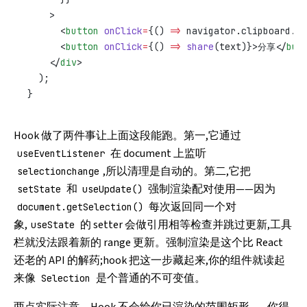
    >
      <
button
 onClick
=
{() 
=>
 navigator.clipboard.
wr
      <
button
 onClick
=
{() 
=>
 share
(text)}>分享</
but
    </
div
>
  );
}
Hook 做了两件事让上面这段能跑。第一,它通过
在 document 上监听
useEventListener
,所以清理是自动的。第二,它把
selectionchange
和
强制渲染配对使用——因为
setState
useUpdate()
每次返回同一个对
document.getSelection()
象,
的 setter 会做引用相等检查并跳过更新,工具
useState
栏就没法跟着新的 range 更新。强制渲染是这个比 React
还老的 API 的解药;hook 把这一步藏起来,你的组件就读起
来像
是个普通的不可变值。
Selection