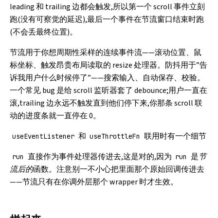
leading 和 trailing 边都会触发,所以第一个 scroll 事件立刻
跑(没有可察觉的延迟),最后一个事件在节流窗口结束时跑
(不会丢最终位置)。
节流用于你想周期性采样的连续事件流——滚动位置、鼠
标坐标、触发昂贵布局读取的 resize 处理器。防抖用于”告
诉我用户什么时候停了”——搜索输入、自动保存、校验。
一个常见 bug 是给 scroll 监听器套了 debounce;用户一直在
滚,trailing 边永远不触发直到他们停下来,你那条 scroll 联
动的进度条就一直停在 0。
和
联用时有一个细节
useEventListener
useThrottleFn
直接作为事件处理器传进去,这是对的,因为
是
节
run
run
流后的
函数。注意别一不小心把里面那个原始回调传进去
——节流只有在你调外层那个 wrapper 时才生效。