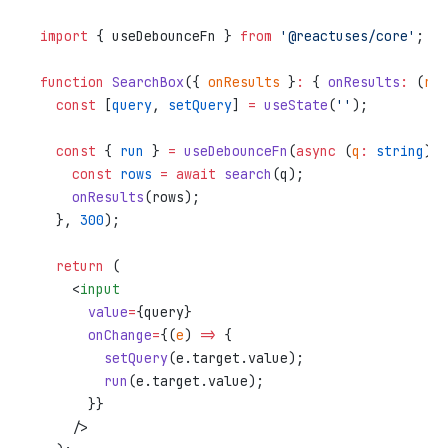
import
 { useDebounceFn } 
from
 '@reactuses/core'
;
function
 SearchBox
({ 
onResults
 }
:
 { 
onResults
:
 (
row
  const
 [
query
, 
setQuery
] 
=
 useState
(
''
);
  const
 { 
run
 } 
=
 useDebounceFn
(
async
 (
q
:
 string
) 
=
    const
 rows
 =
 await
 search
(q);
    onResults
(rows);
  }, 
300
);
  return
 (
    <
input
      value
=
{query}
      onChange
=
{(
e
) 
=>
 {
        setQuery
(e.target.value);
        run
(e.target.value);
      }}
    />