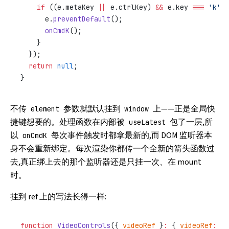
    if
 ((e.metaKey 
||
 e.ctrlKey) 
&&
 e.key 
===
 'k'
) 
      e.
preventDefault
();
      onCmdK
();
    }
  });
  return
 null
;
}
不传
参数就默认挂到
上——正是全局快
element
window
捷键想要的。处理函数在内部被
包了一层,所
useLatest
以
每次事件触发时都拿最新的,而 DOM 监听器本
onCmdK
身不会重新绑定。每次渲染你都传一个全新的箭头函数过
去,真正绑上去的那个监听器还是只挂一次、在 mount
时。
挂到 ref 上的写法长得一样:
function
 VideoControls
({ 
videoRef
 }
:
 { 
videoRef
:
 Re