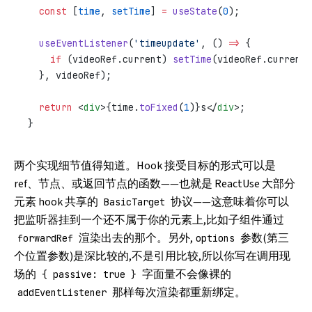
  const
 [
time
, 
setTime
] 
=
 useState
(
0
);
  useEventListener
(
'timeupdate'
, () 
=>
 {
    if
 (videoRef.current) 
setTime
(videoRef.current.
  }, videoRef);
  return
 <
div
>{time.
toFixed
(
1
)}s</
div
>;
}
两个实现细节值得知道。Hook 接受目标的形式可以是
ref、节点、或返回节点的函数——也就是 ReactUse 大部分
元素 hook 共享的
协议——这意味着你可以
BasicTarget
把监听器挂到一个还不属于你的元素上,比如子组件通过
渲染出去的那个。另外,
参数(第三
forwardRef
options
个位置参数)是深比较的,不是引用比较,所以你写在调用现
场的
字面量不会像裸的
{ passive: true }
那样每次渲染都重新绑定。
addEventListener