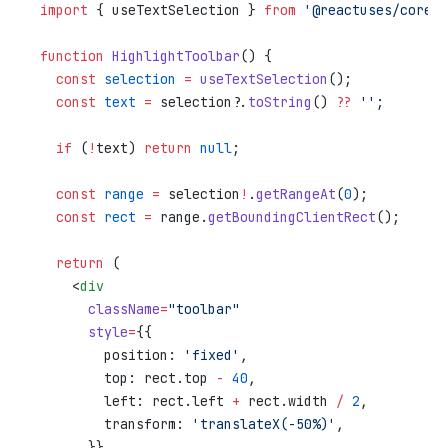
import
 { useTextSelection } 
from
 '@reactuses/core'
;
function
 HighlightToolbar
() {
  const
 selection
 =
 useTextSelection
();
  const
 text
 =
 selection?.
toString
() 
??
 ''
;
  if
 (
!
text) 
return
 null
;
  const
 range
 =
 selection
!
.
getRangeAt
(
0
);
  const
 rect
 =
 range.
getBoundingClientRect
();
  return
 (
    <
div
      className
=
"toolbar"
      style
=
{{
        position: 
'fixed'
,
        top: rect.top 
-
 40
,
        left: rect.left 
+
 rect.width 
/
 2
,
        transform: 
'translateX(-50%)'
,
      }}