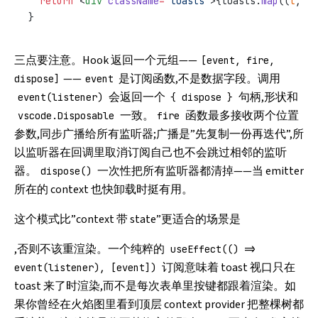
  return
 <
div
 className
=
"toasts"
>{toasts.
map
((
t
, 
i
)
}
三点要注意。Hook 返回一个元组——
[event, fire,
——
是订阅函数,不是数据字段。调用
dispose]
event
会返回一个
句柄,形状和
event(listener)
{ dispose }
一致。
函数最多接收两个位置
vscode.Disposable
fire
参数,同步广播给所有监听器;广播是”先复制一份再迭代”,所
以监听器在回调里取消订阅自己也不会跳过相邻的监听
器。
一次性把所有监听器都清掉——当 emitter
dispose()
所在的 context 也快卸载时挺有用。
这个模式比”context 带 state”更适合的场景是
,否则不该重渲染。一个纯粹的
useEffect(() =>
订阅意味着 toast 视口只在
event(listener), [event])
toast 来了时渲染,而不是每次表单里按键都跟着渲染。如
果你曾经在火焰图里看到顶层 context provider 把整棵树都