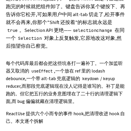
跑完的时候就把组件卸了。键盘告诉你某个键按下、再
告诉你它松开,可如果用户中间 alt-tab 切走了,松开事件
就不会再来,你那个”Shift 还按着”的标志就永远是
。Selection API 更绝——
在同
true
selectionchange
一个
对象上反复触发,它原地改这对象,然
Selection
后指望你自己察觉。
每个代码库最后都会把这些坑各打一遍补丁。一个加监听
器又取消的
,一个放在 ref 里的 lodash
useEffect
debounce,一个带 alt-tab 兜底逻辑的
/
keydown
keyup
reducer,而那段兜底逻辑现在没人记得是谁写的。补丁是能
跑的。但它把五行的业务意图埋在了二十行的清理逻辑下
面,而 bug 偏偏就藏在清理逻辑里。
ReactUse
提供六个小而专的事件 hook,把清理收进 hook 自
己。本文逐个拆解