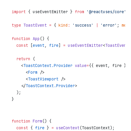
import
 { useEventEmitter } 
from
 '@reactuses/core'
;
type
 ToastEvent
 =
 { 
kind
:
 'success'
 |
 'error'
; 
mess
function
 App
() {
  const
 [
event
, 
fire
] 
=
 useEventEmitter
<
ToastEvent
>
  return
 (
    <
ToastContext.Provider
 value
=
{{ event, fire }}>
      <
Form
 />
      <
ToastViewport
 />
    </
ToastContext.Provider
>
  );
}
function
 Form
() {
  const
 { 
fire
 } 
=
 useContext
(ToastContext);